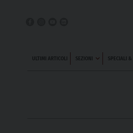
Skip
to
content
ULTIMI ARTICOLI
SEZIONI
SPECIALI 
Apri
Menu