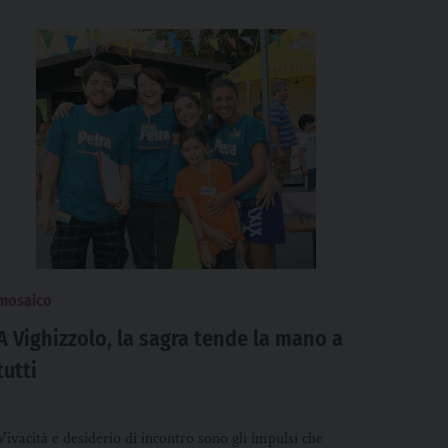
mosaico
A Vighizzolo, la sagra tende la mano a
tutti
Vivacità e desiderio di incontro sono gli impulsi che