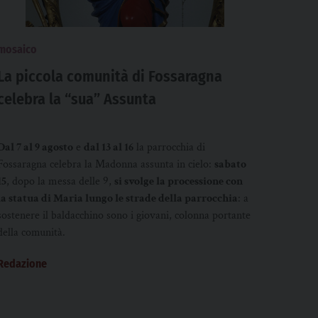
mosaico
La piccola comunità di Fossaragna
celebra la “sua” Assunta
Dal 7 al 9 agosto
e
dal 13 al 16
la parrocchia di
Fossaragna celebra la Madonna assunta in cielo:
sabato
15
, dopo la messa delle 9,
si svolge la processione con
la statua di Maria lungo le strade della parrocchia
: a
sostenere il baldacchino sono i giovani, colonna portante
della comunità.
Redazione