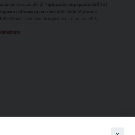
animano la comunità di
Vighizzolo, impegnata dall’1 al
5 agosto nella sagra parrocchiale della Madonna
della Neve
, la cui festa liturgica ricorre mercoledì 5.
Redazione