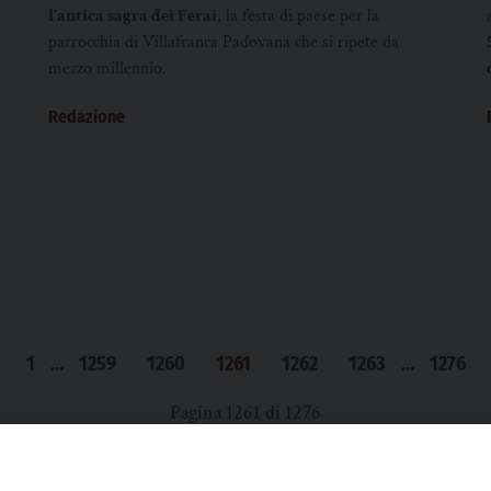
l’antica sagra dei Ferai
, la festa di paese per la
parrocchia di Villafranca Padovana che si ripete da
mezzo millennio.
Redazione
i
1
…
1259
1260
1261
1262
1263
…
1276
Pagina 1261 di 1276