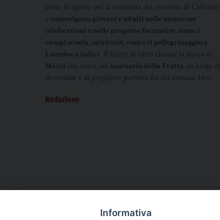
mese di agosto per la comunità del vicariato di Caltrano
e
coinvolgono giovani e adulti nelle numerose
celebrazioni e nelle proposte formative, come i
campi scuola, spirituali, com e il pellegrinaggio a
Lourdes, e ludici
. Il fulcro di tutto rimane la figura di
Maria
che trova nel
santuario della Fratta
un luogo d
devozione e di preghiera perfetto fin dal lontano 1461.
Redazione
Informativa