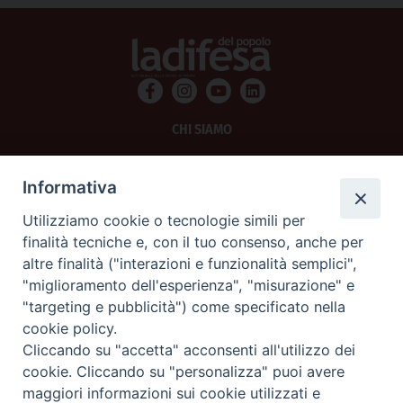
CHI SIAMO
PRIVACY
Informativa
AMMINISTRAZIONE TRASPARENTE
Utilizziamo cookie o tecnologie simili per
finalità tecniche e, con il tuo consenso, anche per
SCRIVICI
altre finalità ("interazioni e funzionalità semplici",
"miglioramento dell'esperienza", "misurazione" e
La Difesa srl - P.iva 05125420280
"targeting e pubblicità") come specificato nella
La Difesa del Popolo percepisce i contributi pubblici all'editoria.
cookie policy.
La Difesa del Popolo, tramite la Fisc (Federazione Italiana Settimanali Cattolici)
ha aderito allo IAP (Istituto dell'Autodisciplina Pubblicitaria) accettando il Codice
Cliccando su "accetta" acconsenti all'utilizzo dei
di Autodisciplina della Comunicazione Commerciale.
cookie. Cliccando su "personalizza" puoi avere
La Difesa del Popolo è una testata registrata presso il Tribunale di Padova
maggiori informazioni sui cookie utilizzati e
decreto del 15 giugno 1950 al n. 37 del registro periodici.