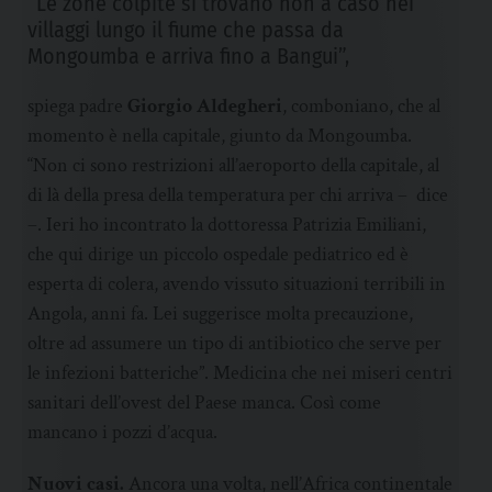
“Le zone colpite si trovano non a caso nei
villaggi lungo il fiume che passa da
Mongoumba e arriva fino a Bangui”,
spiega padre
Giorgio Aldegheri
, comboniano, che al
momento è nella capitale, giunto da Mongoumba.
“Non ci sono restrizioni all’aeroporto della capitale, al
di là della presa della temperatura per chi arriva – dice
–. Ieri ho incontrato la dottoressa Patrizia Emiliani,
che qui dirige un piccolo ospedale pediatrico ed è
esperta di colera, avendo vissuto situazioni terribili in
Angola, anni fa. Lei suggerisce molta precauzione,
oltre ad assumere un tipo di antibiotico che serve per
le infezioni batteriche”. Medicina che nei miseri centri
sanitari dell’ovest del Paese manca. Così come
mancano i pozzi d’acqua.
Nuovi casi.
Ancora una volta, nell’Africa continentale