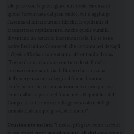
alle prese con la guerriglia e una totale carenza di
igiene (accentuata dal gran caldo), cui si aggiunge
l’assenza di infrastrutture idriche, le epidemie si
trasmettono rapidamente. Anche quelle curabili
diventano un ostacolo insormontabile. Lo sa bene
padre Beniamino Gusmeroli che racconta nei dettagli
a
Popoli e Missione
come stanno affrontando il caos.
“Torno da una riunione con tutto lo staff della
circoscrizione sanitaria di Bimbo che si occupa
dell’emergenza nei villaggi sul fiume. I sanitari
confermano che ci sono ancora nuovi casi qui, così
come dall’altra parte del fiume nella Repubblica del
Congo. In tutti i nostri villaggi sono oltre 300 gli
ammalati, alcuni più gravi, altri meno”.
Censimento malati.
“I malati più gravi sono raccolti
in tre centri creati appositamente, gli altri sono seguiti