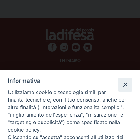
CHI SIAMO
PRIVACY
Informativa
AMMINISTRAZIONE TRASPARENTE
Utilizziamo cookie o tecnologie simili per
finalità tecniche e, con il tuo consenso, anche per
SCRIVICI
altre finalità ("interazioni e funzionalità semplici",
"miglioramento dell'esperienza", "misurazione" e
La Difesa srl - P.iva 05125420280
"targeting e pubblicità") come specificato nella
La Difesa del Popolo percepisce i contributi pubblici all'editoria.
cookie policy.
La Difesa del Popolo, tramite la Fisc (Federazione Italiana Settimanali Cattolici)
ha aderito allo IAP (Istituto dell'Autodisciplina Pubblicitaria) accettando il Codice
Cliccando su "accetta" acconsenti all'utilizzo dei