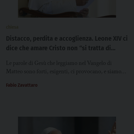
chiesa
Distacco, perdita e accoglienza. Leone XIV ci
dice che amare Cristo non “si tratta di
qualche atto esteriore, ma di impegnare
Le parole di Gesù che leggiamo nel Vangelo di
tutto noi stessi in una relazione d’amore
Matteo sono forti, esigenti, ci provocano, e siamo
con lui”
tentati di temere di aver...
Fabio Zavattaro