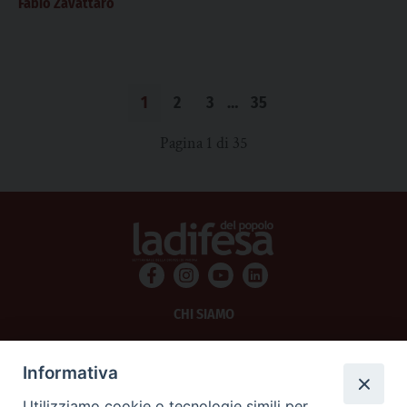
Fabio Zavattaro
1
2
3
…
35
Pagina 1 di 35
CHI SIAMO
PRIVACY
Informativa
AMMINISTRAZIONE TRASPARENTE
Utilizziamo cookie o tecnologie simili per