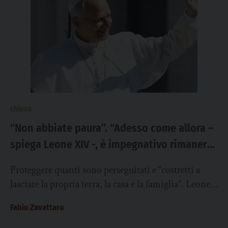
chiesa
“Non abbiate paura”. “Adesso come allora –
spiega Leone XIV -, è impegnativo rimanere
fedeli agli insegnamenti di Gesù e
Proteggere quanti sono perseguitati e “costretti a
annunciare la sua Parola”
lasciare la propria terra, la casa e la famiglia”. Leone
XIV ricorda la Convenzione sullo...
Fabio Zavattaro