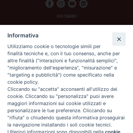
CHI SIAMO
PRIVACY
Informativa
AMMINISTRAZIONE TRASPARENTE
Utilizziamo cookie o tecnologie simili per
finalità tecniche e, con il tuo consenso, anche per
SCRIVICI
altre finalità ("interazioni e funzionalità semplici",
"miglioramento dell'esperienza", "misurazione" e
La Difesa srl - P.iva 05125420280
"targeting e pubblicità") come specificato nella
La Difesa del Popolo percepisce i contributi pubblici all'editoria.
cookie policy.
La Difesa del Popolo, tramite la Fisc (Federazione Italiana Settimanali Cattolici)
ha aderito allo IAP (Istituto dell'Autodisciplina Pubblicitaria) accettando il Codice
Cliccando su "accetta" acconsenti all'utilizzo dei
di Autodisciplina della Comunicazione Commerciale.
cookie. Cliccando su "personalizza" puoi avere
La Difesa del Popolo è una testata registrata presso il Tribunale di Padova
maggiori informazioni sui cookie utilizzati e
decreto del 15 giugno 1950 al n. 37 del registro periodici.
personalizzare le tue preferenze. Cliccando su
"rifiuta" o chiudendo questa informativa proseguirai
la navigazione installando i soli cookie tecnici.
Preferenze Cookie
Ulteriori informazioni sono disponibili nella
cookie