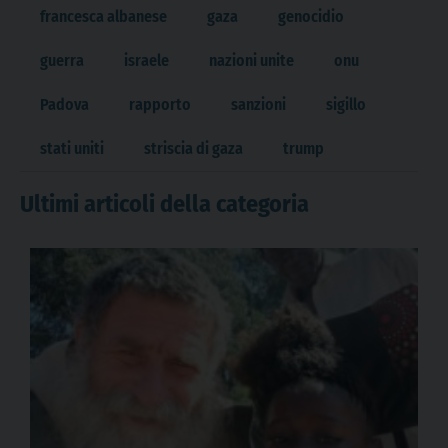
francesca albanese
gaza
genocidio
guerra
israele
nazioni unite
onu
Padova
rapporto
sanzioni
sigillo
stati uniti
striscia di gaza
trump
Ultimi articoli della categoria