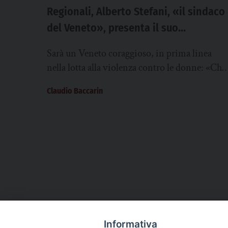
Regionali, Alberto Stefani, «il sindaco
del Veneto», presenta il suo
programma al Geox
Sarà un Veneto coraggioso, in prima linea
nella lotta alla violenza contro le donne: «Chi
tocca una donna, tocca tutti i veneti»....
Claudio Baccarin
Informativa