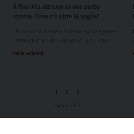
Il fine vita attraverso una porta
stretta. Cosa c’è oltre la soglia?
Un incontro davvero intenso, coinvolgente e
arricchente, a tratti "indigesto" per i temi
trattati: la sofferenza e il fine vita. Si è...
Paolo Gallerani
1
2
3
Pagina 1 di 3