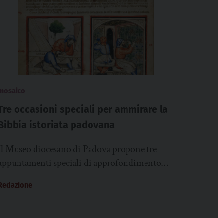
mosaico
Tre occasioni speciali per ammirare la
Bibbia istoriata padovana
Il Museo diocesano di Padova propone tre
appuntamenti speciali di approfondimento
nell’ambito della mostra “La Bibbia Istoriata
Redazione
Padovana. La città e i suoi...