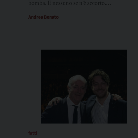
bomba. E nessuno se n’è accorto.
Un’esplosione silenziosa, un gas radioattivo
Andrea Benato
che ha contaminato...
fatti