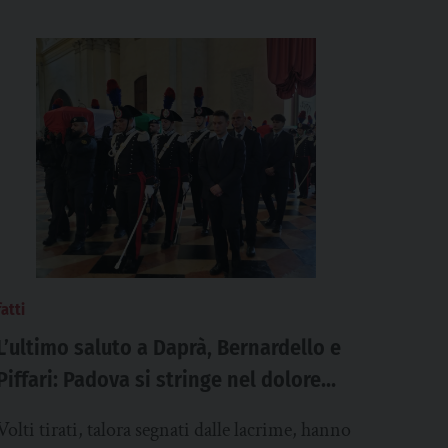
fatti
L’ultimo saluto a Daprà, Bernardello e
Piffari: Padova si stringe nel dolore
per i tre carabinieri morti
Volti tirati, talora segnati dalle lacrime, hanno
nell’esplosione di Castel d’Azzano