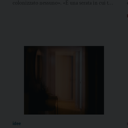
colonizzato nessuno». «È una serata in cui tu
chiedi scusa a tutti?». Sono interessanti...
idee