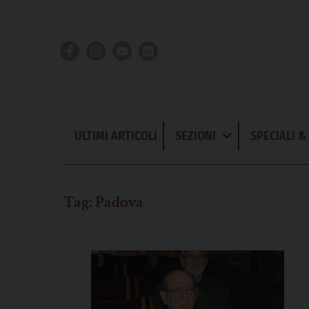
Skip
to
content
ULTIMI ARTICOLI
SEZIONI
SPECIALI 
Apri
Menu
Tag:
Padova