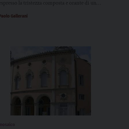
espresso la tristezza composta e orante di un
popolo, raccolto nel dolore incommensurabile
Paolo Gallerani
di chi...
mosaico