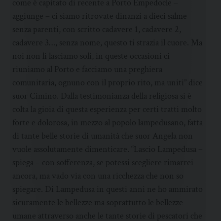
come è capitato di recente a Porto Empedocle –
aggiunge – ci siamo ritrovate dinanzi a dieci salme
senza parenti, con scritto cadavere 1, cadavere 2,
cadavere 3…, senza nome, questo ti strazia il cuore. Ma
noi non li lasciamo soli, in queste occasioni ci
riuniamo al Porto e facciamo una preghiera
comunitaria, ognuno con il proprio rito, ma uniti” dice
suor Cimino. Dalla testimonianza della religiosa si è
colta la gioia di questa esperienza per certi tratti molto
forte e dolorosa, in mezzo al popolo lampedusano, fatta
di tante belle storie di umanità che suor Angela non
vuole assolutamente dimenticare. “Lascio Lampedusa –
spiega – con sofferenza, se potessi scegliere rimarrei
ancora, ma vado via con una ricchezza che non so
spiegare. Di Lampedusa in questi anni ne ho ammirato
sicuramente le bellezze ma soprattutto le bellezze
umane attraverso anche le tante storie di pescatori che