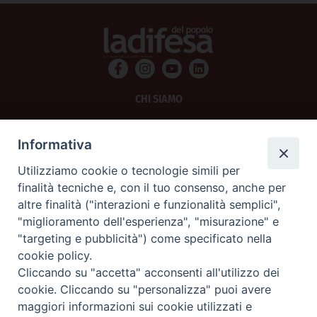
CHI SIAMO
PRIVACY
Informativa
AMMINISTRAZIONE TRASPARENTE
Utilizziamo cookie o tecnologie simili per
finalità tecniche e, con il tuo consenso, anche per
SCRIVICI
altre finalità ("interazioni e funzionalità semplici",
"miglioramento dell'esperienza", "misurazione" e
La Difesa srl - P.iva 05125420280
"targeting e pubblicità") come specificato nella
La Difesa del Popolo percepisce i contributi pubblici all'editoria.
cookie policy.
La Difesa del Popolo, tramite la Fisc (Federazione Italiana Settimanali Cattolici)
ha aderito allo IAP (Istituto dell'Autodisciplina Pubblicitaria) accettando il Codice
Cliccando su "accetta" acconsenti all'utilizzo dei
di Autodisciplina della Comunicazione Commerciale.
cookie. Cliccando su "personalizza" puoi avere
La Difesa del Popolo è una testata registrata presso il Tribunale di Padova
maggiori informazioni sui cookie utilizzati e
decreto del 15 giugno 1950 al n. 37 del registro periodici.