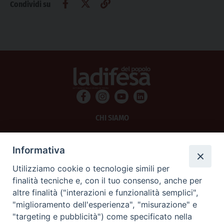
Condividi su
CHI SIAMO
PRIVACY
Informativa
AMMINISTRAZIONE TRASPARENTE
Utilizziamo cookie o tecnologie simili per
finalità tecniche e, con il tuo consenso, anche per
SCRIVICI
altre finalità ("interazioni e funzionalità semplici",
"miglioramento dell'esperienza", "misurazione" e
La Difesa srl - P.iva 05125420280
"targeting e pubblicità") come specificato nella
La Difesa del Popolo percepisce i contributi pubblici all'editoria.