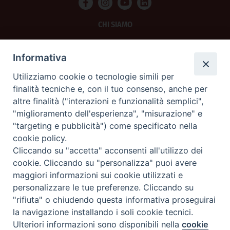
CHI SIAMO
PRIVACY
Informativa
AMMINISTRAZIONE TRASPARENTE
Utilizziamo cookie o tecnologie simili per
finalità tecniche e, con il tuo consenso, anche per
SCRIVICI
altre finalità ("interazioni e funzionalità semplici",
"miglioramento dell'esperienza", "misurazione" e
La Difesa srl - P.iva 05125420280
"targeting e pubblicità") come specificato nella
La Difesa del Popolo percepisce i contributi pubblici all'editoria.
cookie policy.
La Difesa del Popolo, tramite la Fisc (Federazione Italiana Settimanali Cattolici)
ha aderito allo IAP (Istituto dell'Autodisciplina Pubblicitaria) accettando il Codice
Cliccando su "accetta" acconsenti all'utilizzo dei
di Autodisciplina della Comunicazione Commerciale.
cookie. Cliccando su "personalizza" puoi avere
La Difesa del Popolo è una testata registrata presso il Tribunale di Padova
maggiori informazioni sui cookie utilizzati e
decreto del 15 giugno 1950 al n. 37 del registro periodici.
personalizzare le tue preferenze. Cliccando su
"rifiuta" o chiudendo questa informativa proseguirai
la navigazione installando i soli cookie tecnici.
Preferenze Cookie
Ulteriori informazioni sono disponibili nella
cookie