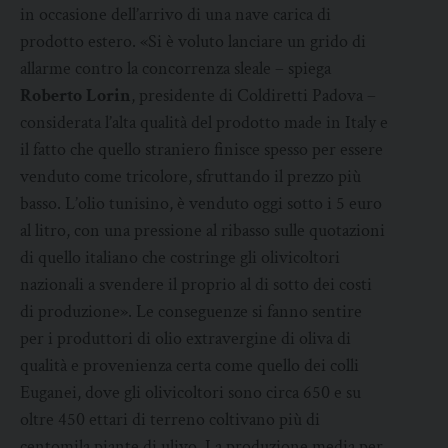
in occasione dell’arrivo di una nave carica di
prodotto estero. «Si è voluto lanciare un grido di
allarme contro la concorrenza sleale – spiega
Roberto Lorin
, presidente di Coldiretti Padova –
considerata l’alta qualità del prodotto made in Italy e
il fatto che quello straniero finisce spesso per essere
venduto come tricolore, sfruttando il prezzo più
basso. L’olio tunisino, è venduto oggi sotto i 5 euro
al litro, con una pressione al ribasso sulle quotazioni
di quello italiano che costringe gli olivicoltori
nazionali a svendere il proprio al di sotto dei costi
di produzione». Le conseguenze si fanno sentire
per i produttori di olio extravergine di oliva di
qualità e provenienza certa come quello dei colli
Euganei, dove gli olivicoltori sono circa 650 e su
oltre 450 ettari di terreno coltivano più di
centomila piante di ulivo. La produzione media per