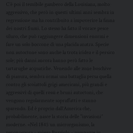
C’è poi il temibile gambero della Louisiana, molto
aggressivo, che però in questi ultimi anni sembra in
regressione ma ha contribuito a impoverire la fauna
dei nostri fiumi. Lo stesso ha fatto il vorace pesce
siluro, che può raggiungere dimensioni enormi e
fare un solo boccone di una placida anatra. Specie
non autoctone sono anche la trota iridea e il persico
sole; più danni ancora hanno però fatto le
tartarughe acquatiche. Venendo alle zone boschive
di pianura, sembra ormai una battaglia persa quella
contro gli scoiattoli grigi americani, più grandi e
aggressivi di quelli rossi e bruni autoctoni, che
vengono regolarmente sopraffatti e stanno
sparendo. Ed è proprio dall’America che,
probabilmente, nasce la storia delle “invasioni”
moderne. «Nel 1845 un microrganismo, la
peronospora – spiega Buzziolo – comparve in