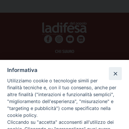
CHI SIAMO
PRIVACY
Informativa
AMMINISTRAZIONE TRASPARENTE
Utilizziamo cookie o tecnologie simili per
finalità tecniche e, con il tuo consenso, anche per
SCRIVICI
altre finalità ("interazioni e funzionalità semplici",
"miglioramento dell'esperienza", "misurazione" e
La Difesa srl - P.iva 05125420280
"targeting e pubblicità") come specificato nella
La Difesa del Popolo percepisce i contributi pubblici all'editoria.
cookie policy.
La Difesa del Popolo, tramite la Fisc (Federazione Italiana Settimanali Cattolici)
ha aderito allo IAP (Istituto dell'Autodisciplina Pubblicitaria) accettando il Codice
Cliccando su "accetta" acconsenti all'utilizzo dei
di Autodisciplina della Comunicazione Commerciale.