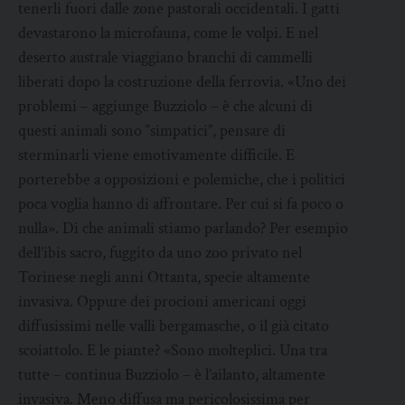
tenerli fuori dalle zone pastorali occidentali. I gatti
devastarono la microfauna, come le volpi. E nel
deserto australe viaggiano branchi di cammelli
liberati dopo la costruzione della ferrovia. «Uno dei
problemi – aggiunge Buzziolo – è che alcuni di
questi animali sono “simpatici”, pensare di
sterminarli viene emotivamente difficile. E
porterebbe a opposizioni e polemiche, che i politici
poca voglia hanno di affrontare. Per cui si fa poco o
nulla». Di che animali stiamo parlando? Per esempio
dell’ibis sacro, fuggito da uno zoo privato nel
Torinese negli anni Ottanta, specie altamente
invasiva. Oppure dei procioni americani oggi
diffusissimi nelle valli bergamasche, o il già citato
scoiattolo. E le piante? «Sono molteplici. Una tra
tutte – continua Buzziolo – è l’ailanto, altamente
invasiva. Meno diffusa ma pericolosissima per