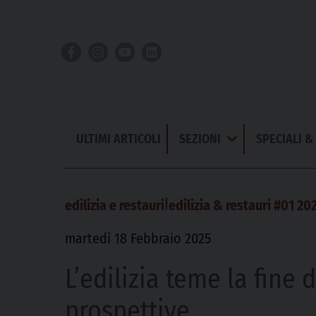
Skip
to
content
ULTIMI ARTICOLI
SEZIONI
SPECIALI 
Apri
Menu
|
edilizia e restauri
edilizia & restauri #01 20
martedì 18 Febbraio 2025
L’edilizia teme la fine 
prospettive