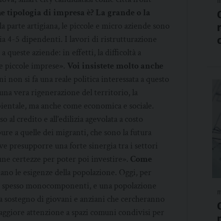
m
e tipologia di impresa è? La grande o la
 parte artigiana, le piccole e micro aziende sono
a 4-5 dipendenti. I lavori di ristrutturazione
queste aziende: in effetti, la difficoltà a
le piccole imprese».
Voi insistete molto anche
 non si fa una reale politica interessata a questo
na vera rigenerazione del territorio, la
bientale, ma anche come economica e sociale.
 al credito e all’edilizia agevolata a costo
re a quelle dei migranti, che sono la futura
e presupporre una forte sinergia tra i settori
cune certezze per poter poi investire».
Come
no le esigenze della popolazione. Oggi, per
, spesso monocomponenti, e una popolazione
m
 sostegno di giovani e anziani che cercheranno
maggiore attenzione a spazi comuni condivisi per