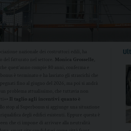
Ult
ociazione nazionale dei costruttori edili, ha
o del fatturato nel settore.
Monica Grosselle
,
 che quest’anno compie 80 anni, conferma e
bonus è terminato e ha lasciato gli strascichi che
pegnati fino al giugno del 2026, ma poi si andrà
un problema attualissimo, che tuttavia non
rti»•
Il taglio agli incentivi quanto è
lo stop al Superbonus si aggiunge una situazione
riqualifica degli edifici esistenti. Eppure questa è
een che ci impone di arrivare alla neutralità
ova, smart city candidatasi come città front