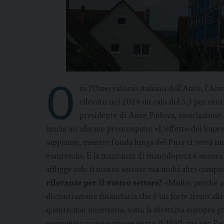
O
ra l’Osservatorio italiano dell’Ance, l’Ass
rilevato nel 2024 un calo del 5,3 per cent
presidente di Ance Padova, associazione
lancia un allarme preoccupato: «L’effetto del Super
sappiamo, mentre l’onda lunga del Pnrr ci terrà im
esaurendo. E la mancanza di manodopera è ancora 
affligge solo il nostro settore ma molti altri compa
rilevante per il vostro settore?
«Molto, perché al
di contrazione finanziaria che è un forte freno alla 
quanto mai necessaria, vista la direttiva europea gr
energetica come nazione entro il 2050, ma per Pad