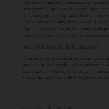
soddisfare le esigenze di socializzazione».
Un calo 
innovativi?
«Il futuro sarà di materiali più perfo
tra i più energivori e inquinanti. La normativa stessa
nelle commesse pubbliche devono essere al 30 per
impone attrezzature costruttive d’avanguardia, pen
imprese potranno accedervi solo se adeguatamente
Incentivi: solo un dolce ricordo?
Gli incentivi per le ristrutturazioni sono in calo 
speranze –spiega Grosselle – e la prima bozza per l
sono rimasti al 50 per cento, da spalmare in dieci
giovani, che oggi trovano affitti alti, ma non rie