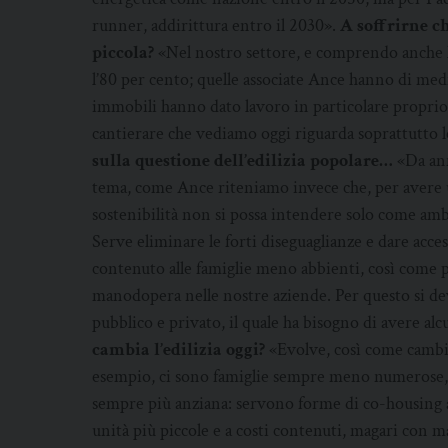
runner, addirittura entro il 2030».
A soffrirne ch
piccola?
«Nel nostro settore, e comprendo anche la
l’80 per cento; quelle associate Ance hanno di medi
immobili hanno dato lavoro in particolare proprio a 
cantierare che vediamo oggi riguarda soprattutto 
sulla questione dell’edilizia popolare…
«Da anni
tema, come Ance riteniamo invece che, per avere u
sostenibilità non si possa intendere solo come am
Serve eliminare le forti diseguaglianze e dare accesso
contenuto alle famiglie meno abbienti, così come pu
manodopera nelle nostre aziende. Per questo si dev
pubblico e privato, il quale ha bisogno di avere al
cambia l’edilizia oggi?
«Evolve, così come cambia
esempio, ci sono famiglie sempre meno numerose
sempre più anziana: servono forme di co-housing a
unità più piccole e a costi contenuti, magari con 