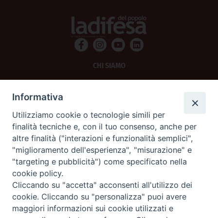
CHI SIAMO
PRIVACY
Informativa
AMMINISTRAZIONE TRASPARENTE
Utilizziamo cookie o tecnologie simili per
finalità tecniche e, con il tuo consenso, anche per
SCRIVICI
altre finalità ("interazioni e funzionalità semplici",
"miglioramento dell'esperienza", "misurazione" e
La Difesa srl - P.iva 05125420280
"targeting e pubblicità") come specificato nella
La Difesa del Popolo percepisce i contributi pubblici all'editoria.
cookie policy.
La Difesa del Popolo, tramite la Fisc (Federazione Italiana Settimanali Cattolici)
ha aderito allo IAP (Istituto dell'Autodisciplina Pubblicitaria) accettando il Codice
Cliccando su "accetta" acconsenti all'utilizzo dei
di Autodisciplina della Comunicazione Commerciale.
cookie. Cliccando su "personalizza" puoi avere
La Difesa del Popolo è una testata registrata presso il Tribunale di Padova
maggiori informazioni sui cookie utilizzati e
decreto del 15 giugno 1950 al n. 37 del registro periodici.