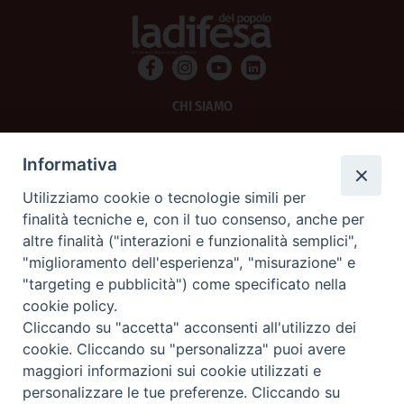
CHI SIAMO
PRIVACY
Informativa
AMMINISTRAZIONE TRASPARENTE
Utilizziamo cookie o tecnologie simili per
finalità tecniche e, con il tuo consenso, anche per
SCRIVICI
altre finalità ("interazioni e funzionalità semplici",
"miglioramento dell'esperienza", "misurazione" e
La Difesa srl - P.iva 05125420280
"targeting e pubblicità") come specificato nella
La Difesa del Popolo percepisce i contributi pubblici all'editoria.
cookie policy.
La Difesa del Popolo, tramite la Fisc (Federazione Italiana Settimanali Cattolici)
ha aderito allo IAP (Istituto dell'Autodisciplina Pubblicitaria) accettando il Codice
Cliccando su "accetta" acconsenti all'utilizzo dei
di Autodisciplina della Comunicazione Commerciale.
cookie. Cliccando su "personalizza" puoi avere
La Difesa del Popolo è una testata registrata presso il Tribunale di Padova
maggiori informazioni sui cookie utilizzati e
decreto del 15 giugno 1950 al n. 37 del registro periodici.
personalizzare le tue preferenze. Cliccando su