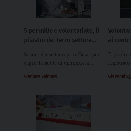
5 per mille e volontariato, il
Volontar
pilastro del terzo settore
ai contr
che vacilla
piccole 
Se uno dei sistemi più efficaci per
Il quadro
quattro
capire la salute di un’impresa
registrato
rimane seguire il flusso di denaro
associazio
Gianluca Salmaso
Giovanni S
che la alimenta e...
che non ha