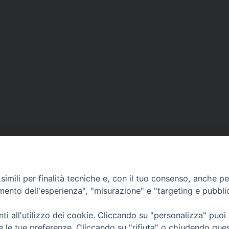
imili per finalità tecniche e, con il tuo consenso, anche per 
SCRIVICI
amento dell'esperienza", "misurazione" e "targeting e pubbli
i all'utilizzo dei cookie. Cliccando su "personalizza" puoi
re le tue preferenze. Cliccando su "rifiuta" o chiudendo que