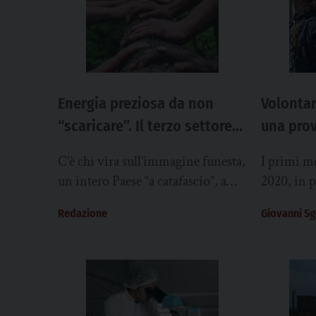
Energia preziosa da non
Volonta
“scaricare”. Il terzo settore è
una prov
la spina dorsale dell’Italia,
Vinta se
C’è chi vira sull’immagine funesta,
I primi m
ma rallentato da oneri e
un intero Paese “a catafascio”, a
2020, in 
insidie legislative
rotoli, come di un ingranaggio che
stati ulte
Redazione
Giovanni S
si inceppa bloccando tutto il
il fatto c
sistema. Altri,...
non hanno