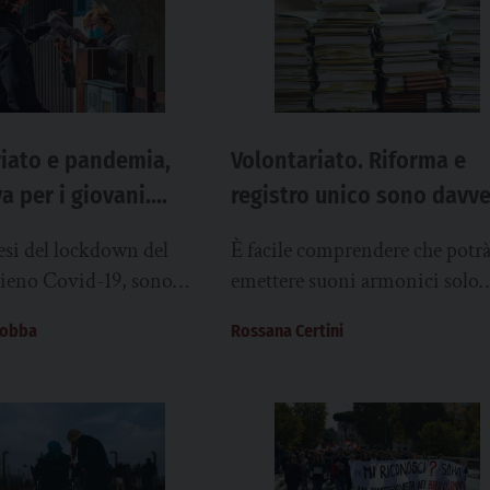
riato e pandemia,
Volontariato. Riforma e
a per i giovani.
registro unico sono davv
nza dubbi
inclusivi?
esi del lockdown del
È facile comprendere che potr
pieno Covid-19, sono
emettere suoni armonici solo
riormente complessi per
quando sarà completo. Stessa 
gobba
Rossana Certini
he moltissimi volontari
vale per gli Enti del terzo setto
...
(Ets)...