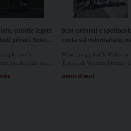
iato, entrate legate
Beni culturali e spettacol
ibuti privati. Sono
conta sul volontariato, m
tre associazioni su
muove con le regole del
 complessivo ha
Musei in appaltoDa Milano a
“modello della logistica”
 una crescita delle piccole
Trieste, da Verona a Firenze, d
ni tra il 2019 e il 2020
Torino a Roma: si “esternalizz
gobba
Ernesto Milanesi
 che confermato la...
guardiania, accoglienza, perfi
biglietteria e bookshop....