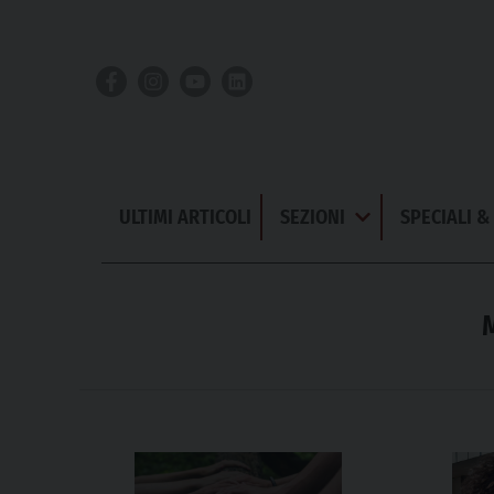
Skip
to
content
ULTIMI ARTICOLI
SEZIONI
SPECIALI 
Apri
Menu
M