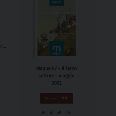
ero
à
Mappe 07 – Il Terzo
cosa
settore – maggio
re
2022
Scarica il PDF
Guarda tutti