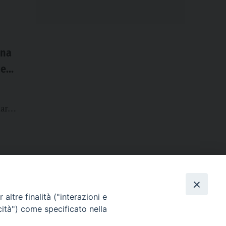
ana
elli
arsi
 New
altre finalità ("interazioni e
cità") come specificato nella