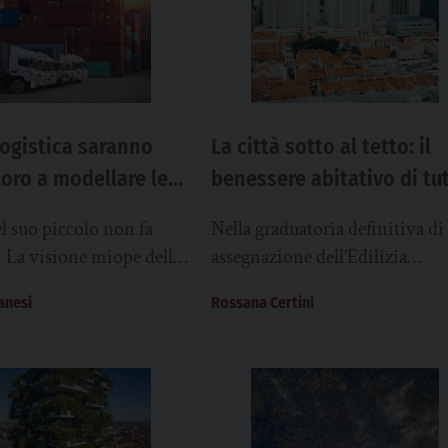
logistica saranno
La città sotto al tetto: il
oro a modellare le
benessere abitativo di tut
ure?
è l’impalcatura della soci
l suo piccolo non fa
Nella graduatoria definitiva di
. La visione miope delle
assegnazione dell’Edilizia
cancellano territorio e
residenziale pubblica (Erp) del
anesi
Rossana Certini
ani ha già prodotto
scorso 30 settembre, nel Com
di Padova sono 1.348 i nuclei
inseriti. Solo...