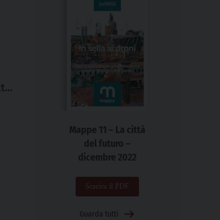
ti
età
Mappe 11 – La città
lo
del futuro –
une
dicembre 2022
Scarica il PDF
Guarda tutti