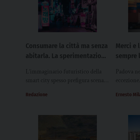
Consumare la città ma senza
Merci e 
abitarla. La sperimentazione
sempre l
di Seoul
città fut
L’immaginario futuristico della
Padova ne
smart city spesso prefigura scenari
eccezione
utopici in cui l’efficienza perfetta
merci che 
Redazione
Ernesto Mil
creerebbe un paradiso in terra,
diritti um
oppure una realtà distopica...
105...