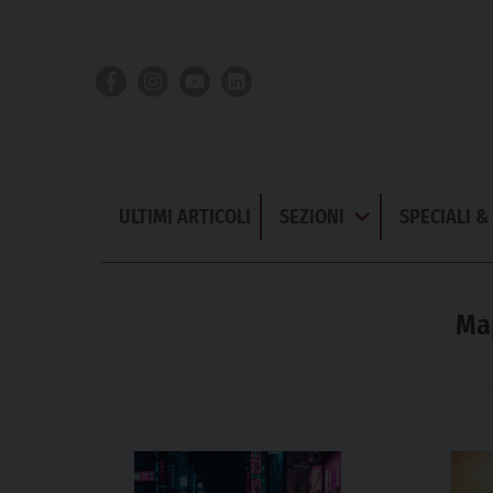
Skip
to
content
ULTIMI ARTICOLI
SEZIONI
SPECIALI 
Apri
Menu
Map