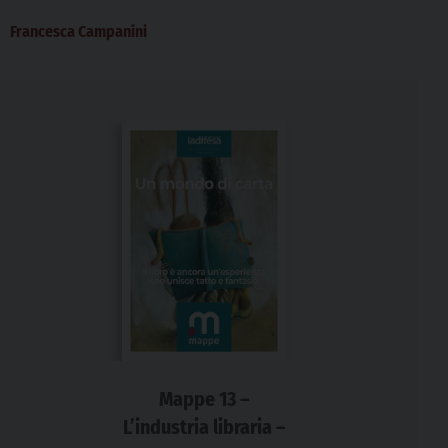
sbarcati anche nel mondo dell’editoria. I
Francesca Campanini
booktoker,...
Mappe 13 –
L’industria libraria –