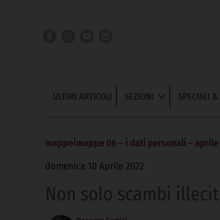
Skip
to
content
ULTIMI ARTICOLI
SEZIONI
SPECIALI 
Apri
Menu
|
mappe
mappe 06 – i dati personali – aprile
domenica 10 Aprile 2022
Non solo scambi illecit