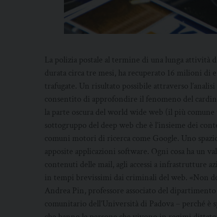
La polizia postale al termine di una lunga attività
durata circa tre mesi, ha recuperato 16 milioni di eu
trafugate. Un risultato possibile attraverso l’anali
consentito di approfondire il fenomeno del cardin
la parte oscura del world wide web (il più comune
sottogruppo del deep web che è l’insieme dei conte
comuni motori di ricerca come Google. Uno spazio 
apposite applicazioni software. Ogni cosa ha un val
contenuti delle mail, agli accessi a infrastrutture 
in tempi brevissimi dai criminali del web. «Non 
Andrea Pin, professore associato del dipartimento 
comunitario dell’Università di Padova – perché è sp
che hanno le persone che vivono in regimi dittator