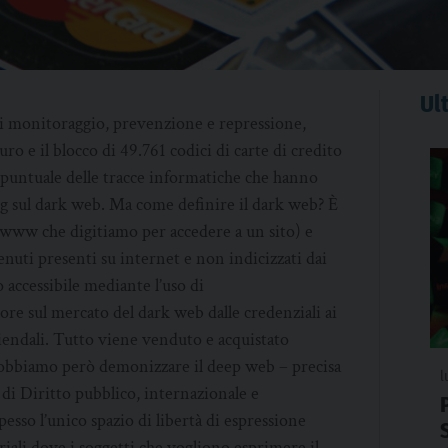
Ult
 di monitoraggio, prevenzione e repressione,
ro e il blocco di 49.761 codici di carte di credito
si puntuale delle tracce informatiche che hanno
g sul dark web. Ma come definire il dark web? È
 www che digitiamo per accedere a un sito) e
nuti presenti su internet e non indicizzati dai
accessibile mediante l’uso di
ore sul mercato del dark web dalle credenziali ai
aziendali. Tutto viene venduto e acquistato
dobbiamo però demonizzare il deep web – precisa
l
di Diritto pubblico, internazionale e
esso l’unico spazio di libertà di espressione
iali dove i soggetti che vogliono esprimere il