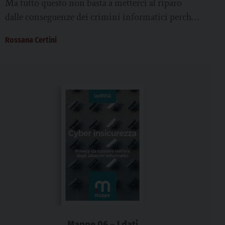
Ma tutto questo non basta a metterci al riparo
comportarsi l’utente?
dalle conseguenze dei crimini informatici perché
il vero oro nero moderno non è...
Rossana Certini
Mappe 06 – I dati