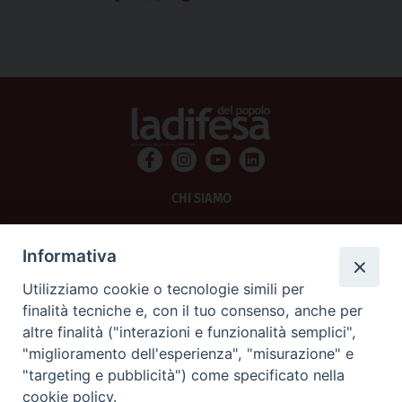
CHI SIAMO
PRIVACY
Informativa
AMMINISTRAZIONE TRASPARENTE
Utilizziamo cookie o tecnologie simili per
finalità tecniche e, con il tuo consenso, anche per
SCRIVICI
altre finalità ("interazioni e funzionalità semplici",
"miglioramento dell'esperienza", "misurazione" e
La Difesa srl - P.iva 05125420280
"targeting e pubblicità") come specificato nella
La Difesa del Popolo percepisce i contributi pubblici all'editoria.
cookie policy.
La Difesa del Popolo, tramite la Fisc (Federazione Italiana Settimanali Cattolici)