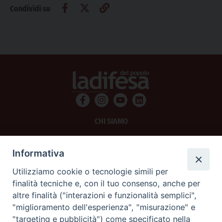
Condividi su
CHI SIAMO
PRIVACY
Informativa
AMMINISTRAZIONE TRASPARENTE
Utilizziamo cookie o tecnologie simili per
finalità tecniche e, con il tuo consenso, anche per
SCRIVICI
altre finalità ("interazioni e funzionalità semplici",
"miglioramento dell'esperienza", "misurazione" e
La Difesa srl - P.iva 05125420280
"targeting e pubblicità") come specificato nella