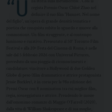
“U
na storia sulla metamorfosi”. Così la
regista Premio Oscar Chloé Zhao nel
definire il suo film “Hamnet. Nel nome
del figlio”, un’opera di grande densità tematica e
poetica che conquista subito lo sguardo e muove alla
commozione. Un film struggente, e al contempo
luminoso e curativo. Presentato al 50° Toronto Film
Festival e alla 20ª Festa del Cinema di Roma, è nelle
sale dal 5 febbraio 2026 con Universal Pictures,
preceduto da una pioggia di riconoscimenti e
candidature: vincitore a Hollywood di due Golden
Globe di peso (film drammatico e attrice protagonista
Jessie Buckley), è in corsa per la 98a edizione dei
Premi Oscar con 8 nomination tra cui miglior film,
regia, sceneggiatura e attrice. Prendendo le mosse
dall’omonimo romanzo di Maggie O’Farrell (2020),
dalla vita di William Shakespeare e di sua moglie,