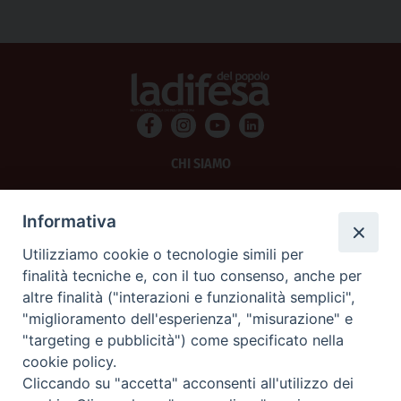
CHI SIAMO
PRIVACY
Informativa
AMMINISTRAZIONE TRASPARENTE
Utilizziamo cookie o tecnologie simili per
finalità tecniche e, con il tuo consenso, anche per
SCRIVICI
altre finalità ("interazioni e funzionalità semplici",
"miglioramento dell'esperienza", "misurazione" e
La Difesa srl - P.iva 05125420280
"targeting e pubblicità") come specificato nella
La Difesa del Popolo percepisce i contributi pubblici all'editoria.
cookie policy.
La Difesa del Popolo, tramite la Fisc (Federazione Italiana Settimanali Cattolici)
ha aderito allo IAP (Istituto dell'Autodisciplina Pubblicitaria) accettando il Codice
Cliccando su "accetta" acconsenti all'utilizzo dei
di Autodisciplina della Comunicazione Commerciale.