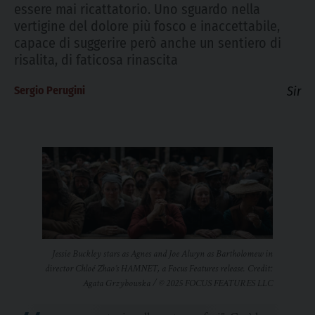
essere mai ricattatorio. Uno sguardo nella
vertigine del dolore più fosco e inaccettabile,
capace di suggerire però anche un sentiero di
risalita, di faticosa rinascita
Sergio Perugini
Sir
Jessie Buckley stars as Agnes and Joe Alwyn as Bartholomew in
director Chloé Zhao’s HAMNET, a Focus Features release. Credit:
Agata Grzybowska / © 2025 FOCUS FEATURES LLC