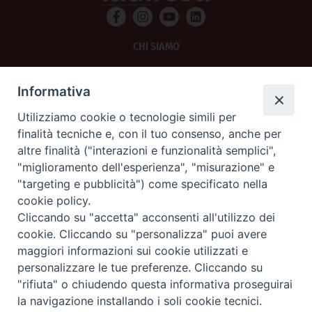
CHI SIAMO
PRIVACY
Informativa
AMMINISTRAZIONE TRASPARENTE
Utilizziamo cookie o tecnologie simili per
finalità tecniche e, con il tuo consenso, anche per
SCRIVICI
altre finalità ("interazioni e funzionalità semplici",
"miglioramento dell'esperienza", "misurazione" e
La Difesa srl - P.iva 05125420280
"targeting e pubblicità") come specificato nella
La Difesa del Popolo percepisce i contributi pubblici all'editoria.
cookie policy.
La Difesa del Popolo, tramite la Fisc (Federazione Italiana Settimanali Cattolici)
ha aderito allo IAP (Istituto dell'Autodisciplina Pubblicitaria) accettando il Codice
Cliccando su "accetta" acconsenti all'utilizzo dei
di Autodisciplina della Comunicazione Commerciale.
cookie. Cliccando su "personalizza" puoi avere
La Difesa del Popolo è una testata registrata presso il Tribunale di Padova
maggiori informazioni sui cookie utilizzati e
decreto del 15 giugno 1950 al n. 37 del registro periodici.
personalizzare le tue preferenze. Cliccando su
"rifiuta" o chiudendo questa informativa proseguirai
la navigazione installando i soli cookie tecnici.