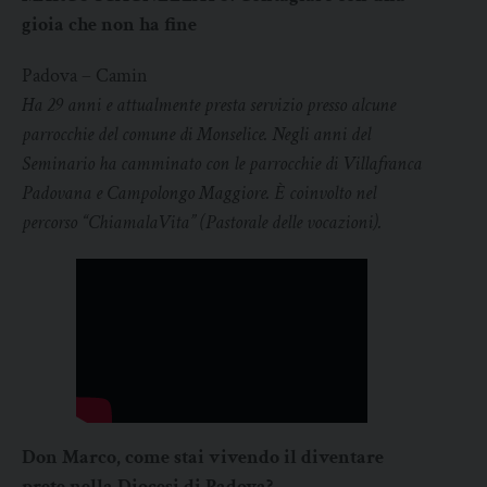
gioia che non ha fine
Padova – Camin
Ha 29 anni e attualmente presta servizio presso alcune
parrocchie del comune di Monselice. Negli anni del
Seminario ha camminato con le parrocchie di Villafranca
Padovana e Campolongo Maggiore. È coinvolto nel
percorso “ChiamalaVita” (Pastorale delle vocazioni).
Don Marco, come stai vivendo il diventare
prete nella Diocesi di Padova?