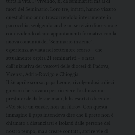
tutta la vita…) vivendo, sì, da seminaristi ma al di
fuori del Seminario. Loro tre, infatti, hanno vissuto
quest’ultimo anno trascorrendolo interamente in
parrocchia, svolgendo anche un servizio diocesano e
condividendo alcuni appuntamenti formativi con la
nuova comunità del “Seminario insieme”,
esperienza avviata nel settembre scorso – che
attualmente ospita 21 seminaristi – e nata
dall’iniziativa dei vescovi delle diocesi di Padova,
Vicenza, Adria-Rovigo e Chioggia.
Il 26 aprile scorso, papa Leone, rivolgendosi a dieci
giovani che stavano per ricevere l’ordinazione
presbiterale dalle sue mani, li ha esortati dicendo:
«Voi siete un canale, non un filtro». Con questa
immagine il papa intendeva dire che il prete non è
chiamato a distanziarsi e isolarsi dalle persone del
nostro tempo, ma a creare contatti, aprire vie di