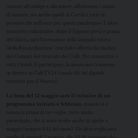
tumore all’esofago e alla morte, affideremo i malati
di tumore, ma anche quelli di Covid e tutte le
persone che soffrono per questa pandemia». L’altro
momento culminante, dopo il Signore pietà e prima
del Gloria, sarà l’accensione della lampada votiva
“della Riconciliazione” con l’olio offerto dai sindaci
dei Comuni del vicariato dei Colli. Per consentire a
tutti i fedeli di partecipare, la messa sarà trasmessa
in diretta su CafèTV24 (canale 86 del digitale
terrestre per il Veneto).
La festa del 12 maggio sarà il culmine di un
programma iniziato a febbraio
, quando si è
tenuta la prima di tre veglie, tutte molto
partecipate, che si sono svolte anche in aprile e
maggio (sempre il 12 del mese). Un’altra veglia sarà
quella di venerdì 7 maggio, alle 20.30, proposta dai