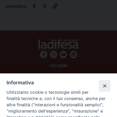
Condividi su
CHI SIAMO
PRIVACY
Informativa
AMMINISTRAZIONE TRASPARENTE
Utilizziamo cookie o tecnologie simili per
finalità tecniche e, con il tuo consenso, anche per
SCRIVICI
altre finalità ("interazioni e funzionalità semplici",
"miglioramento dell'esperienza", "misurazione" e
La Difesa srl - P.iva 05125420280