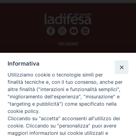
CHI SIAMO
PRIVACY
Informativa
AMMINISTRAZIONE TRASPARENTE
Utilizziamo cookie o tecnologie simili per
finalità tecniche e, con il tuo consenso, anche per
SCRIVICI
altre finalità ("interazioni e funzionalità semplici",
"miglioramento dell'esperienza", "misurazione" e
La Difesa srl - P.iva 05125420280
"targeting e pubblicità") come specificato nella
La Difesa del Popolo percepisce i contributi pubblici all'editoria.
cookie policy.
La Difesa del Popolo, tramite la Fisc (Federazione Italiana Settimanali Cattolici)
ha aderito allo IAP (Istituto dell'Autodisciplina Pubblicitaria) accettando il Codice
Cliccando su "accetta" acconsenti all'utilizzo dei
di Autodisciplina della Comunicazione Commerciale.
cookie. Cliccando su "personalizza" puoi avere
La Difesa del Popolo è una testata registrata presso il Tribunale di Padova
maggiori informazioni sui cookie utilizzati e