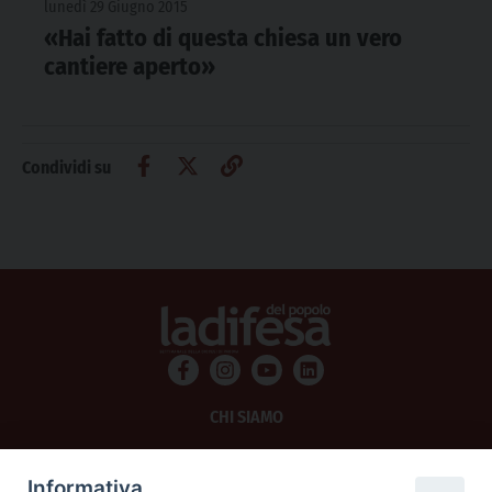
lunedì 29 Giugno 2015
«Hai fatto di questa chiesa un vero
cantiere aperto»
Condividi su
CHI SIAMO
PRIVACY
Informativa