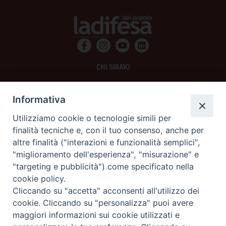
CHI SIAMO
PRIVACY
Informativa
AMMINISTRAZIONE TRASPARENTE
Utilizziamo cookie o tecnologie simili per
finalità tecniche e, con il tuo consenso, anche per
SCRIVICI
altre finalità ("interazioni e funzionalità semplici",
"miglioramento dell'esperienza", "misurazione" e
La Difesa srl - P.iva 05125420280
"targeting e pubblicità") come specificato nella
La Difesa del Popolo percepisce i contributi pubblici all'editoria.
cookie policy.
La Difesa del Popolo, tramite la Fisc (Federazione Italiana Settimanali Cattolici)
ha aderito allo IAP (Istituto dell'Autodisciplina Pubblicitaria) accettando il Codice
Cliccando su "accetta" acconsenti all'utilizzo dei
di Autodisciplina della Comunicazione Commerciale.
cookie. Cliccando su "personalizza" puoi avere
La Difesa del Popolo è una testata registrata presso il Tribunale di Padova
maggiori informazioni sui cookie utilizzati e
decreto del 15 giugno 1950 al n. 37 del registro periodici.