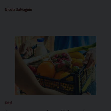
fine del percorso? Già....
Nicola Salvagnin
fatti