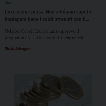
idee
L’occasione persa. Non abbiamo saputo
impiegare bene i soldi ottenuti con il
programma Next GenerationEU
Nel post Covid l’Europa unita approvò il
programma Next GenerationEU che avrebbe
rilanciato un’economia piegata dal virus e, di per sé,
Nicola Salvagnin
arretrata...