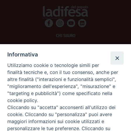
CHI SIAMO
PRIVACY
Informativa
AMMINISTRAZIONE TRASPARENTE
Utilizziamo cookie o tecnologie simili per
finalità tecniche e, con il tuo consenso, anche per
SCRIVICI
altre finalità ("interazioni e funzionalità semplici",
"miglioramento dell'esperienza", "misurazione" e
La Difesa srl - P.iva 05125420280
"targeting e pubblicità") come specificato nella
La Difesa del Popolo percepisce i contributi pubblici all'editoria.
cookie policy.
La Difesa del Popolo, tramite la Fisc (Federazione Italiana Settimanali Cattolici)
ha aderito allo IAP (Istituto dell'Autodisciplina Pubblicitaria) accettando il Codice
Cliccando su "accetta" acconsenti all'utilizzo dei
di Autodisciplina della Comunicazione Commerciale.
cookie. Cliccando su "personalizza" puoi avere
La Difesa del Popolo è una testata registrata presso il Tribunale di Padova
maggiori informazioni sui cookie utilizzati e
decreto del 15 giugno 1950 al n. 37 del registro periodici.
personalizzare le tue preferenze. Cliccando su