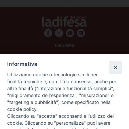
CHI SIAMO
PRIVACY
Informativa
AMMINISTRAZIONE TRASPARENTE
Utilizziamo cookie o tecnologie simili per
finalità tecniche e, con il tuo consenso, anche per
SCRIVICI
altre finalità ("interazioni e funzionalità semplici",
"miglioramento dell'esperienza", "misurazione" e
La Difesa srl - P.iva 05125420280
"targeting e pubblicità") come specificato nella
La Difesa del Popolo percepisce i contributi pubblici all'editoria.
cookie policy.
La Difesa del Popolo, tramite la Fisc (Federazione Italiana Settimanali Cattolici)
ha aderito allo IAP (Istituto dell'Autodisciplina Pubblicitaria) accettando il Codice
Cliccando su "accetta" acconsenti all'utilizzo dei
di Autodisciplina della Comunicazione Commerciale.
cookie. Cliccando su "personalizza" puoi avere
La Difesa del Popolo è una testata registrata presso il Tribunale di Padova