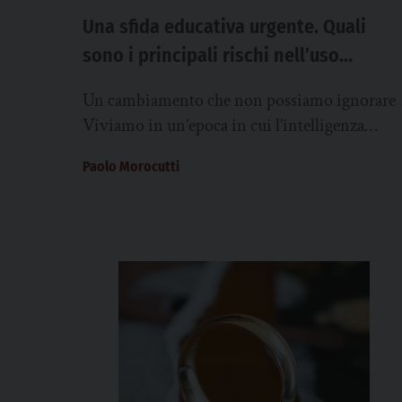
Una sfida educativa urgente. Quali
sono i principali rischi nell’uso
massivo dell’AI nello sviluppo delle
Un cambiamento che non possiamo ignorare
corrette relazioni interpersonali dei
Viviamo in un’epoca in cui l’intelligenza
giovani e degli adolescenti?
artificiale, i chatbot, gli assistenti virtuali, i
Paolo Morocutti
personaggi digitali è...