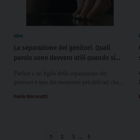
idee
La separazione dei genitori. Quali
parole sono davvero utili quando si
deve parlare a un figlio della
Parlare a un figlio della separazione dei
separazione?
genitori è uno dei momenti più delicati che
una famiglia possa attraversare. Non esistono
Paolo Morocutti
parole...
1
2
3
…
5