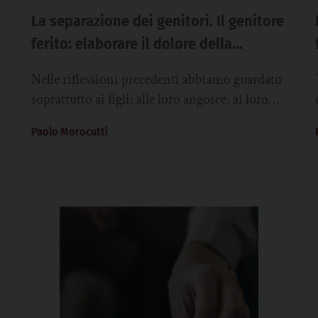
La separazione dei genitori. Il genitore
ferito: elaborare il dolore della
separazione per tornare a essere
Nelle riflessioni precedenti abbiamo guardato
presenti
soprattutto ai figli: alle loro angosce, ai loro
segnali di disagio, alle loro risorse di
Paolo Morocutti
resilienza. È...