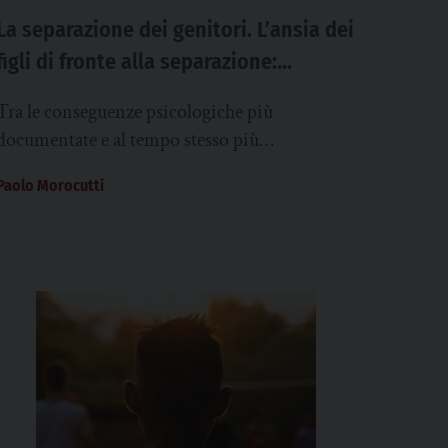
La separazione dei genitori. L’ansia dei
figli di fronte alla separazione:
riconoscere il trauma, trovare le vie di
Tra le conseguenze psicologiche più
guarigione
documentate e al tempo stesso più
sottovalutate della separazione dei genitori vi
Paolo Morocutti
è l’ansia dei figli. Non...