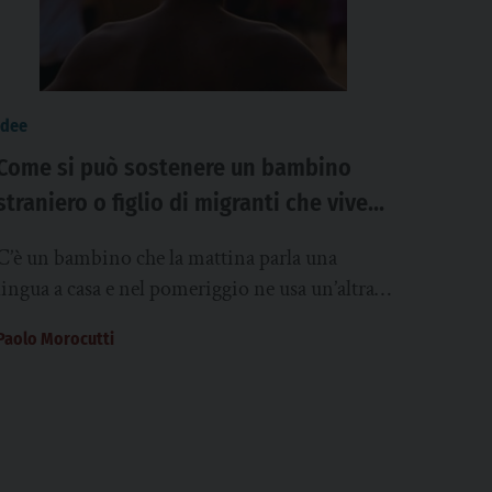
idee
Come si può sostenere un bambino
straniero o figlio di migranti che vive
tra due culture senza sentirsi
C’è un bambino che la mattina parla una
pienamente a casa in nessuna?
lingua a casa e nel pomeriggio ne usa un’altra a
scuola. Che mangia i...
Paolo Morocutti