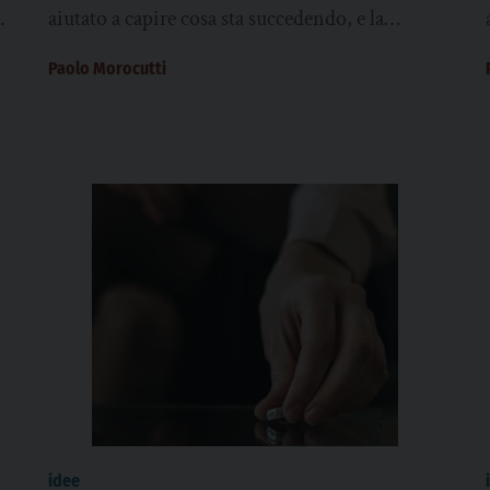
aiutato a capire cosa sta succedendo, e la
seconda si è interrogata su cosa possiamo
Paolo Morocutti
fare,...
idee