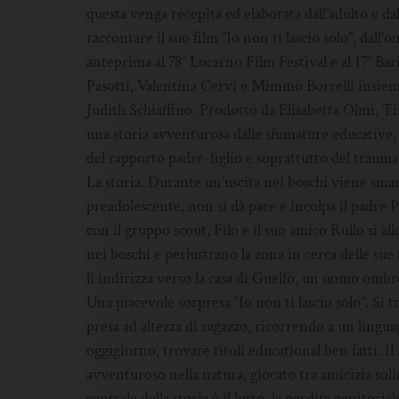
questa venga recepita ed elaborata dall’adulto e da
raccontare il suo film “Io non ti lascio solo”, da
anteprima al 78° Locarno Film Festival e al 17° Ba
Pasotti, Valentina Cervi e Mimmo Borrelli insie
Judith Schiaffino. Prodotto da Elisabetta Olmi, Til
una storia avventurosa dalle sfumature educative, 
del rapporto padre-figlio e soprattutto del trauma 
La storia. Durante un’uscita nei boschi viene smarri
preadolescente, non si dà pace e incolpa il padre
con il gruppo scout, Filo e il suo amico Rullo si a
nei boschi e perlustrano la zona in cerca delle su
li indirizza verso la casa di Guelfo, un uomo om
Una piacevole sorpresa “Io non ti lascio solo”. Si t
presa ad altezza di ragazzo, ricorrendo a un linguag
oggigiorno, trovare titoli educational ben fatti. 
avventuroso nella natura, giocato tra amicizia sol
centrale della storia è il lutto, la perdita genitori