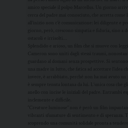
amico speciale il polpo Marcellus. Un giorno arri
cerca del padre mai conosciuto, che accetta come 
all’inizio non c’è comunicazione: lei diligente e 
giorno, però, crescono simpatia e fiducia, sino a d
ostacoli e irrisolti…
Splendido e arioso, un film che si muove con leggia
Cameron sono uniti dagli stessi traumi, nonostant
guardano al domani senza prospettive. Si sentono 
una madre in lutto, che fatica ad accettare l’idea ch
invece, è arrabbiato, perché non ha mai avuto un p
è sempre tenuta lontana da lui. L’unica cosa che gl
anello con incise le iniziali del padre. Entrambi 
inclemente e difficile.
“Creature luminose” non è però un film impantanat
vibranti sfumature di sentimento e di speranza. 
scoprendo una comunità solidale pronta a tendere 