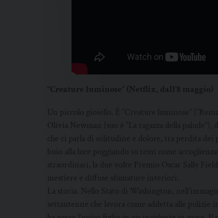
“Creature luminose” (Netflix, dall’8 maggio)
Un piccolo gioiello. È “Creature luminose” (“Remar
Olivia Newman (suo è “La ragazza della palude”),
che ci parla di solitudine e dolore, tra perdita dei 
buio alla luce poggiando su temi come accoglienza,
straordinari, la due volte Premio Oscar Sally Fie
mestiere e diffuse sfumature interiori.
La storia. Nello Stato di Washington, nell’immagin
settantenne che lavora come addetta alle pulizie 
ha perso l’unico figlio in un incidente in mare. Il