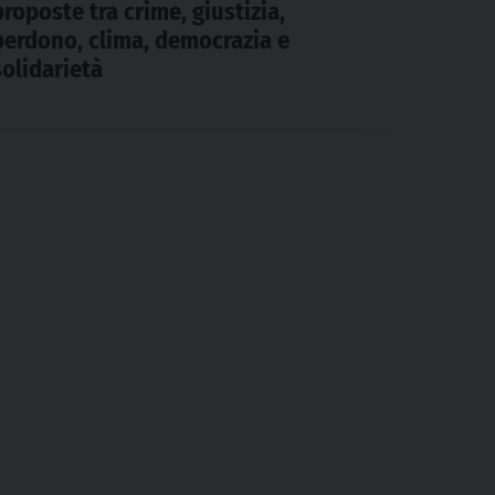
proposte tra crime, giustizia,
perdono, clima, democrazia e
solidarietà