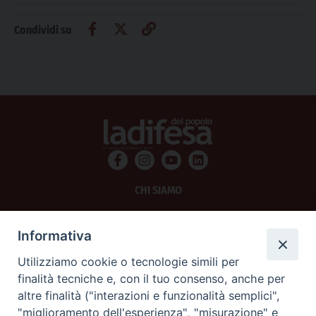
Condividi su
CHI SIAMO
PRIVACY
Informativa
AMMINISTRAZIONE TRASPARENTE
Utilizziamo cookie o tecnologie simili per
finalità tecniche e, con il tuo consenso, anche per
SCRIVICI
altre finalità ("interazioni e funzionalità semplici",
"miglioramento dell'esperienza", "misurazione" e