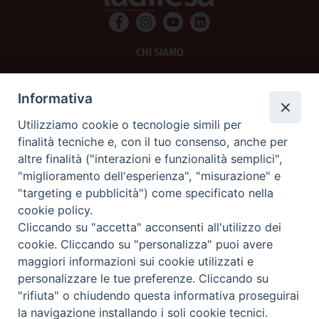
CHI SIAMO
PRIVACY
Informativa
AMMINISTRAZIONE TRASPARENTE
Utilizziamo cookie o tecnologie simili per
finalità tecniche e, con il tuo consenso, anche per
SCRIVICI
altre finalità ("interazioni e funzionalità semplici",
"miglioramento dell'esperienza", "misurazione" e
La Difesa srl - P.iva 05125420280
"targeting e pubblicità") come specificato nella
La Difesa del Popolo percepisce i contributi pubblici all'editoria.
cookie policy.
La Difesa del Popolo, tramite la Fisc (Federazione Italiana Settimanali Cattolici)
ha aderito allo IAP (Istituto dell'Autodisciplina Pubblicitaria) accettando il Codice
Cliccando su "accetta" acconsenti all'utilizzo dei
di Autodisciplina della Comunicazione Commerciale.
cookie. Cliccando su "personalizza" puoi avere
La Difesa del Popolo è una testata registrata presso il Tribunale di Padova
maggiori informazioni sui cookie utilizzati e
decreto del 15 giugno 1950 al n. 37 del registro periodici.
personalizzare le tue preferenze. Cliccando su
"rifiuta" o chiudendo questa informativa proseguirai
la navigazione installando i soli cookie tecnici.