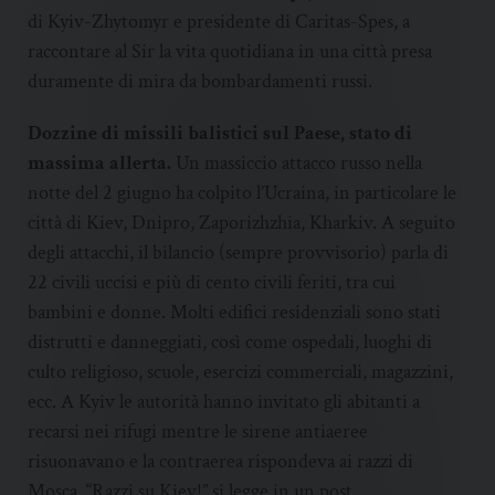
di Kyiv-Zhytomyr e presidente di Caritas-Spes, a
raccontare al Sir la vita quotidiana in una città presa
duramente di mira da bombardamenti russi.
Dozzine di missili balistici sul Paese, stato di
massima allerta.
Un massiccio attacco russo nella
notte del 2 giugno ha colpito l’Ucraina, in particolare le
città di Kiev, Dnipro, Zaporizhzhia, Kharkiv. A seguito
degli attacchi, il bilancio (sempre provvisorio) parla di
22 civili uccisi e più di cento civili feriti, tra cui
bambini e donne. Molti edifici residenziali sono stati
distrutti e danneggiati, così come ospedali, luoghi di
culto religioso, scuole, esercizi commerciali, magazzini,
ecc. A Kyiv le autorità hanno invitato gli abitanti a
recarsi nei rifugi mentre le sirene antiaeree
risuonavano e la contraerea rispondeva ai razzi di
Mosca. “Razzi su Kiev!” si legge in un post