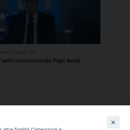
iovedì 21 Maggio 2026
L’anticonvenzionale Pupi Avati
altre finalità ("interazioni e