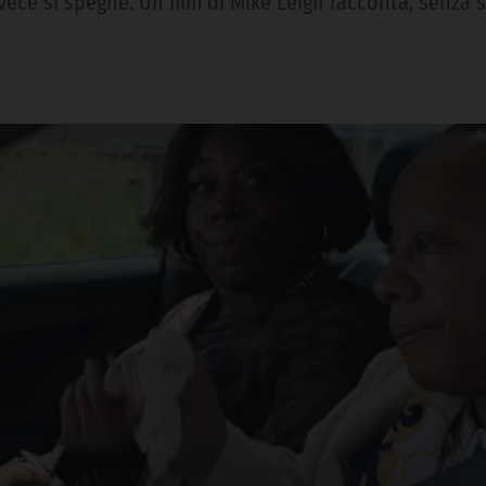
invece si spegne. Un film di Mike Leigh racconta, senza 