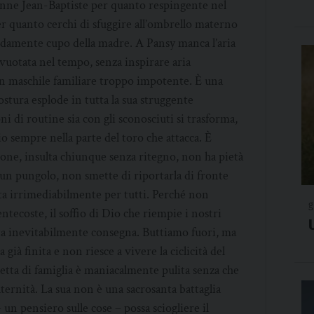
nne Jean-Baptiste per quanto respingente nel
per quanto cerchi di sfuggire all’ombrello materno
ndamente cupo della madre. A Pansy manca l’aria
vuotata nel tempo, senza inspirare aria
di un maschile familiare troppo impotente. È una
ostura esplode in tutta la sua struggente
ni di routine sia con gli sconosciuti si trasforma,
io sempre nella parte del toro che attacca. È
sione, insulta chiunque senza ritegno, non ha pietà
 un pungolo, non smette di riportarla di fronte
ta irrimediabilmente per tutti. Perché non
g
ntecoste, il soffio di Dio che riempie i nostri
 vita inevitabilmente consegna. Buttiamo fuori, ma
già finita e non riesce a vivere la ciclicità del
lletta di famiglia è maniacalmente pulita senza che
fraternità. La sua non è una sacrosanta battaglia
 un pensiero sulle cose – possa sciogliere il