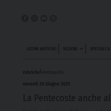
Skip
to
content
ULTIMI ARTICOLI
SEZIONI
SPECIALI 
Apri
Menu
|
rubriche
metropolis
venerdì 20 Giugno 2025
La Pentecoste anche a