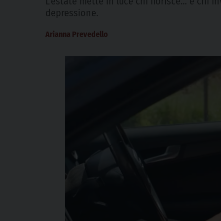
L’estate mette in luce chi fiorisce… e chi 
depressione.
Arianna Prevedello