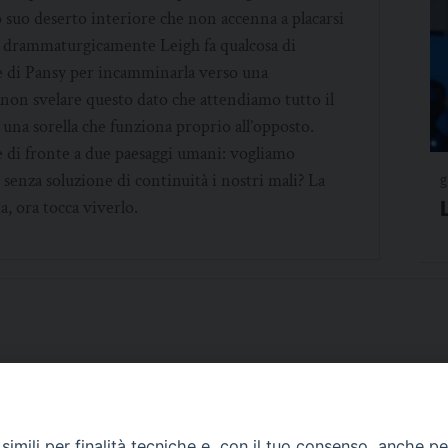
o suo deserto interiore che non accenna a placarsi
i drammaturgicamente Leigh fa qualcosa di
re di Pansy per incamminarla verso una
a non svelare questo dato che attendiamo tutto il
 una sorella che funziona proprio all’opposto.
 di fronte a due paesaggi umani: vogliamo
senza soluzione di continuità i nostri mali? La
g
a, ora tocca viverlo.
imili per finalità tecniche e, con il tuo consenso, anche per 