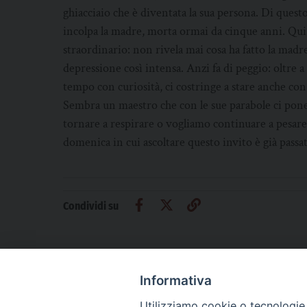
ghiacciaio che è diventata la sua persona. Di quest
incolpa la madre, morta ormai da cinque anni. Qu
straordinario: non rivela mai cosa ha fatto la mad
depressione così intensa. Anzi fa di peggio: oltre 
tempo con curiosità, ci costringe a stare anche con
Sembra un maestro che con le sue parabole ci pone
tornare a respirare o vogliamo continuare a pesare 
domenica in cui ascoltare questo invito è già passat
Condividi su
Informativa
Utilizziamo cookie o tecnologie s