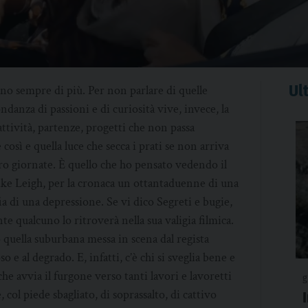
Ult
sono sempre di più. Per non parlare di quelle
danza di passioni e di curiosità vive, invece, la
attività, partenze, progetti che non passa
osì e quella luce che secca i prati se non arriva
loro giornate. È quello che ho pensato vedendo il
ike Leigh, per la cronaca un ottantaduenne di una
ia di una depressione. Se vi dico Segreti e bugie,
 qualcuno lo ritroverà nella sua valigia filmica.
 quella suburbana messa in scena dal regista
o e al degrado. E, infatti, c’è chi si sveglia bene e
che avvia il furgone verso tanti lavori e lavoretti
g
 col piede sbagliato, di soprassalto, di cattivo