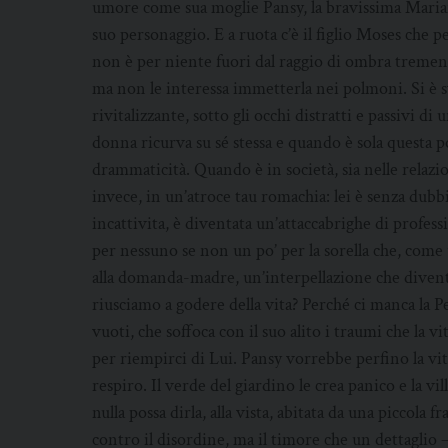
umore come sua moglie Pansy, la bravissima Maria
suo personaggio. E a ruota c’è il figlio Moses che 
non è per niente fuori dal raggio di ombra treme
ma non le interessa immetterla nei polmoni. Si è s
rivitalizzante, sotto gli occhi distratti e passivi 
donna ricurva su sé stessa e quando è sola questa p
drammaticità. Quando è in società, sia nelle relazio
invece, in un’atroce tau romachia: lei è senza dubb
incattivita, è diventata un’attaccabrighe di profes
per nessuno se non un po’ per la sorella che, come
alla domanda-madre, un’interpellazione che diven
riusciamo a godere della vita? Perché ci manca la Pe
vuoti, che soffoca con il suo alito i traumi che la
per riempirci di Lui. Pansy vorrebbe perfino la vita 
respiro. Il verde del giardino le crea panico e la vi
nulla possa dirla, alla vista, abitata da una piccola 
contro il disordine, ma il timore che un dettaglio –