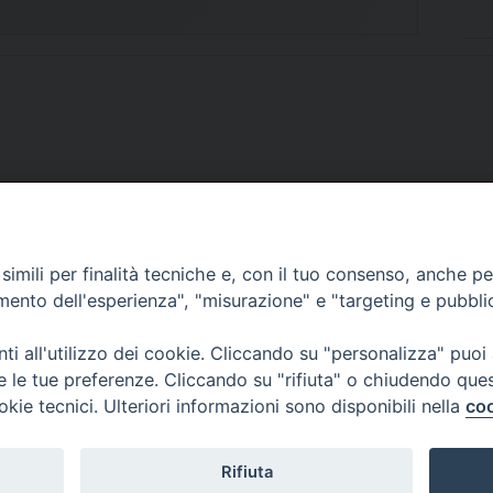
SCRIVICI
imili per finalità tecniche e, con il tuo consenso, anche per 
amento dell'esperienza", "misurazione" e "targeting e pubbli
i all'utilizzo dei cookie. Cliccando su "personalizza" puoi
re le tue preferenze. Cliccando su "rifiuta" o chiudendo que
okie tecnici. Ulteriori informazioni sono disponibili nella
coo
lici) ha aderito allo IAP (Istituto dell'Autodisciplina Pubblicitaria) accettando i
creto del 15 giugno 1950 al n. 37 del registro periodici.
Rifiuta