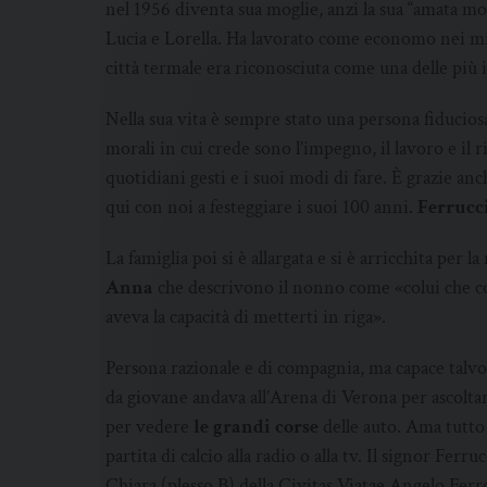
nel 1956 diventa sua moglie, anzi la sua “amata mog
Lucia e Lorella. Ha lavorato come economo nei mi
città termale era riconosciuta come una delle più 
Nella sua vita è sempre stato una persona fiduciosa
morali in cui crede sono l’impegno, il lavoro e il ris
quotidiani gesti e i suoi modi di fare. È grazie anc
qui con noi a festeggiare i suoi 100 anni.
Ferrucci
La famiglia poi si è allargata e si è arricchita per la
Anna
che descrivono il nonno come «colui che co
aveva la capacità di metterti in riga».
Persona razionale e di compagnia, ma capace talvolt
da giovane andava all’Arena di Verona per ascolta
per vedere
le grandi corse
delle auto. Ama tutto 
partita di calcio alla radio o alla tv. Il signor Fer
Chiara (plesso B) della Civitas Viatae Angelo Fer