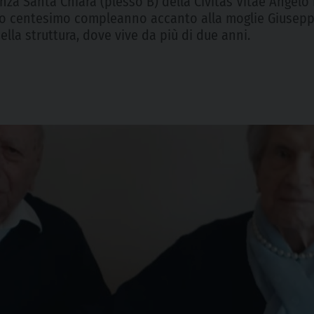
za Santa Chiara (plesso B) della Civitas Vitae Angelo 
suo centesimo compleanno accanto alla moglie Giuseppi
 della struttura, dove vive da più di due anni.