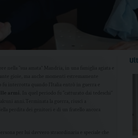
Ult
e nella “sua amata” Mandria, in una famiglia agiata e
tante gioie, ma anche momenti estremamente
o fu interrotta quando l’Italia entrò in guerra e
lle armi
. In quel periodo fu “catturato dai tedeschi”
lcuni anni.Terminata la guerra, riuscì a
della perdita dei genitori e di un fratello ancora
persona per lui davvero straordinaria e speciale che