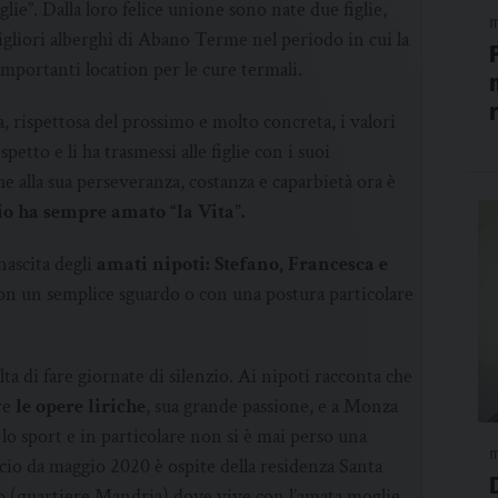
lie”. Dalla loro felice unione sono nate due figlie,
m
gliori alberghi di Abano Terme nel periodo in cui la
importanti location per le cure termali.
, rispettosa del prossimo e molto concreta, i valori
petto e li ha trasmessi alle figlie con i suoi
he alla sua perseveranza, costanza e caparbietà ora è
o ha sempre amato “la Vita”.
 nascita degli
amati nipoti: Stefano, Francesca e
n un semplice sguardo o con una postura particolare
a di fare giornate di silenzio. Ai nipoti racconta che
re
le opere liriche
, sua grande passione, e a Monza
lo sport e in particolare non si è mai perso una
m
ruccio da maggio 2020 è ospite della residenza Santa
ro (quartiere Mandria) dove vive con l’amata moglie