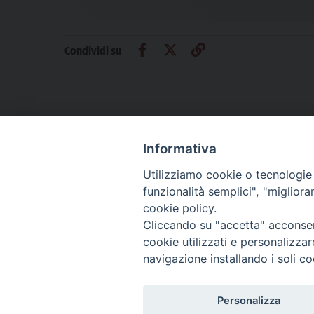
Condividi su
Informativa
CHI SIAMO
PRIVACY
AMMINISTRAZIONE TRASPARENTE
Utilizziamo cookie o tecnologie s
funzionalità semplici", "miglior
cookie policy.
Cliccando su "accetta" acconsent
La Difesa srl - P.iva 05125420280
cookie utilizzati e personalizza
La Difesa del Popolo percepisce i contributi pubblici all'editoria.
navigazione installando i soli co
La Difesa del Popolo, tramite la Fisc (Federazione Italiana Settimanali Catto
La Difesa del Popolo è una testata registrata presso il Tribunale di Padova de
Personalizza