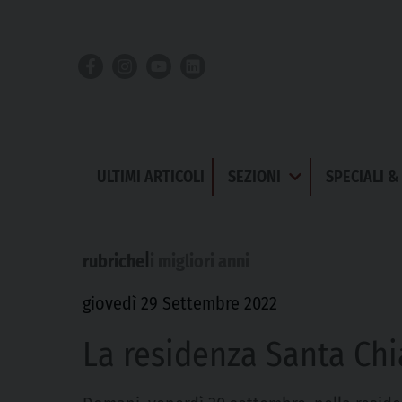
Skip
to
content
ULTIMI ARTICOLI
SEZIONI
SPECIALI 
Apri
Menu
|
rubriche
i migliori anni
giovedì 29 Settembre 2022
La residenza Santa Chia