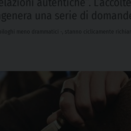
relazioni autentiche”. L’accol
ingenera una serie di domand
n epiloghi meno drammatici -, stanno ciclicamente rich