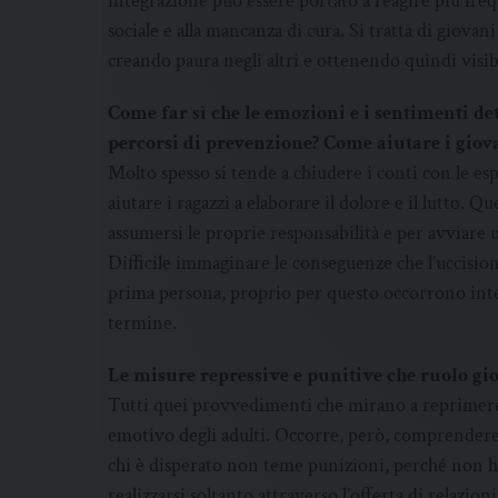
integrazione può essere portato a reagire più freq
sociale e alla mancanza di cura. Si tratta di giovan
creando paura negli altri e ottenendo quindi visibi
Come far sì che le emozioni e i sentimenti de
percorsi di prevenzione? Come aiutare i giova
Molto spesso si tende a chiudere i conti con le es
aiutare i ragazzi a elaborare il dolore e il lutto. Q
assumersi le proprie responsabilità e per avviare 
Difficile immaginare le conseguenze che l’uccision
prima persona, proprio per questo occorrono inte
termine.
Le misure repressive e punitive che ruolo gi
Tutti quei provvedimenti che mirano a reprimere 
emotivo degli adulti. Occorre, però, comprendere c
chi è disperato non teme punizioni, perché non h
realizzarsi soltanto attraverso l’offerta di relazio