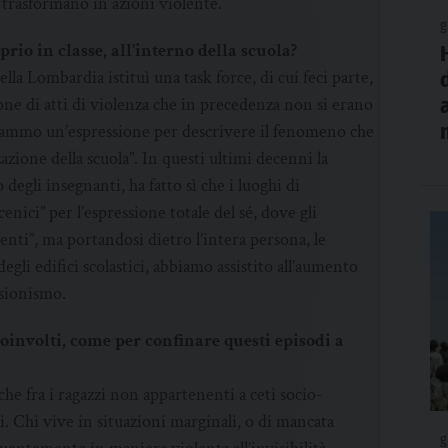
i trasformano in azioni violente.
g
rio in classe, all’interno della scuola?
ella Lombardia istituì una task force, di cui feci parte,
ione di atti di violenza che in precedenza non si erano
coniammo un’espressione per descrivere il fenomeno che
azione della scuola”. In questi ultimi decenni la
 degli insegnanti, ha fatto sì che i luoghi di
ici” per l’espressione totale del sé, dove gli
nti”, ma portandosi dietro l’intera persona, le
degli edifici scolastici, abbiamo assistito all’aumento
esionismo.
coinvolti, come per confinare questi episodi a
che fra i ragazzi non appartenenti a ceti socio-
. Chi vive in situazioni marginali, o di mancata
g