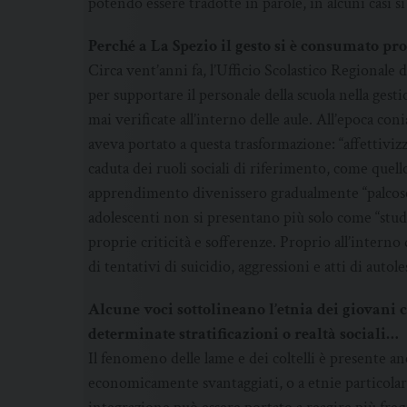
potendo essere tradotte in parole, in alcuni casi s
Perché a La Spezio il gesto si è consumato prop
Circa vent’anni fa, l’Ufficio Scolastico Regionale d
per supportare il personale della scuola nella gest
mai verificate all’interno delle aule. All’epoca 
aveva portato a questa trasformazione: “affettivizz
caduta dei ruoli sociali di riferimento, come quello
apprendimento divenissero gradualmente “palcoscen
adolescenti non si presentano più solo come “stude
proprie criticità e sofferenze. Proprio all’interno 
di tentativi di suicidio, aggressioni e atti di autol
Alcune voci sottolineano l’etnia dei giovani 
determinate stratificazioni o realtà sociali…
Il fenomeno delle lame e dei coltelli è presente an
economicamente svantaggiati, o a etnie particolari