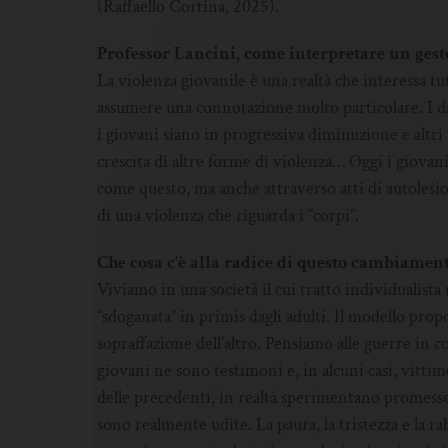
(Raffaello Cortina, 2025).
Professor Lancini, come interpretare un ges
La violenza giovanile è una realtà che interessa tut
assumere una connotazione molto particolare. I dati 
i giovani siano in progressiva diminuzione e altr
crescita di altre forme di violenza… Oggi i giovani 
come questo, ma anche attraverso atti di autolesio
di una violenza che riguarda i “corpi”.
Che cosa c’è alla radice di questo cambiamen
Viviamo in una società il cui tratto individualista
“sdoganata” in primis dagli adulti. Il modello propo
sopraffazione dell’altro. Pensiamo alle guerre in c
giovani ne sono testimoni e, in alcuni casi, vitt
delle precedenti, in realtà sperimentano promess
sono realmente udite. La paura, la tristezza e la r