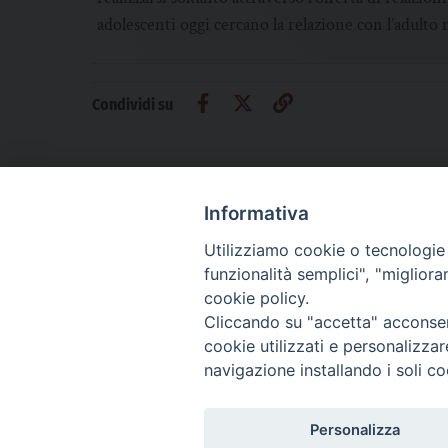
adolescenti oggi cercano la relazione con l’adulto
Condividi su
Informativa
Utilizziamo cookie o tecnologie s
CHI SIAMO
PRIVACY
AMMINISTRAZIONE TRASPARENTE
funzionalità semplici", "miglior
cookie policy.
Cliccando su "accetta" acconsent
cookie utilizzati e personalizza
La Difesa srl - P.iva 05125420280
navigazione installando i soli co
La Difesa del Popolo percepisce i contributi pubblici all'editoria.
La Difesa del Popolo, tramite la Fisc (Federazione Italiana Settimanali Catto
La Difesa del Popolo è una testata registrata presso il Tribunale di Padova de
Personalizza