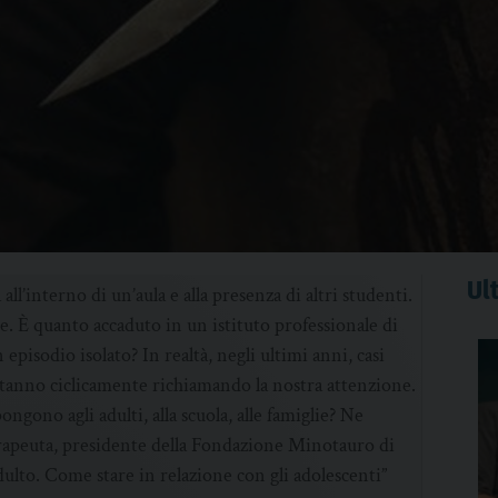
Ult
ll’interno di un’aula e alla presenza di altri studenti.
e. È quanto accaduto in un istituto professionale di
 episodio isolato? In realtà, negli ultimi anni, casi
stanno ciclicamente richiamando la nostra attenzione.
ono agli adulti, alla scuola, alle famiglie? Ne
rapeuta, presidente della Fondazione Minotauro di
lto. Come stare in relazione con gli adolescenti”