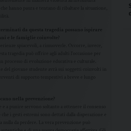
uentemente in maniera violenta all’invisibilità
i che hanno paura e tentano di ribaltare la situazione,
lità.
terminati da questa tragedia possano ispirare
ni e le famiglie coinvolte?
perienze spiacevoli, a rimuoverle. Occorre, invece,
uesta tragedia può offrire agli adulti l’occasione per
un processo di evoluzione educativa e culturale.
e del giovane studente avrà sui soggetti coinvolti in
rventi di supporto tempestivi a breve e lungo
ocano nella prevenzione?
e a punire servono soltanto a ottenere il consenso
he i gesti estremi sono dettati dalla disperazione e
a nulla da perdere. La vera prevenzione può
ni autentiche e di una nuova democrazia affettiva. Gli