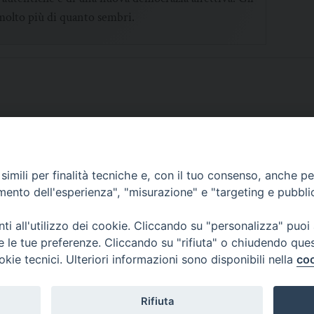
 molto più di quanto sembri.
imili per finalità tecniche e, con il tuo consenso, anche per 
SCRIVICI
amento dell'esperienza", "misurazione" e "targeting e pubbli
i all'utilizzo dei cookie. Cliccando su "personalizza" puoi
re le tue preferenze. Cliccando su "rifiuta" o chiudendo que
okie tecnici. Ulteriori informazioni sono disponibili nella
coo
lici) ha aderito allo IAP (Istituto dell'Autodisciplina Pubblicitaria) accettando i
creto del 15 giugno 1950 al n. 37 del registro periodici.
Rifiuta