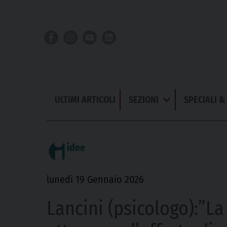
Skip
to
content
ULTIMI ARTICOLI
SEZIONI
SPECIALI 
Apri
Menu
idee
lunedì 19 Gennaio 2026
Lancini (psicologo):”La