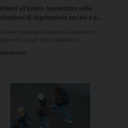
Attenti all’Estate. Soprattutto nelle
situazioni di deprivazione sociale e di
povertà culturale l’estate può
«L’estate viene spesso associata a benessere e
rappresentare un difficile banco di
leggerezza, ma per alcuni adolescenti
prova
rappresenta un momento delicato». Questo
Silvia Rossetti
l’allarme lanciato dall’Ospedale Bambino
Gesù...