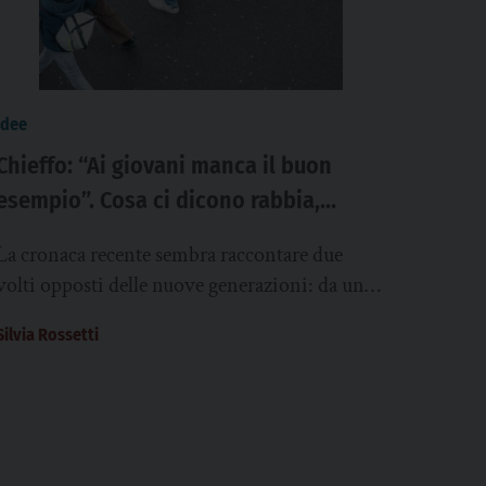
idee
Chieffo: “Ai giovani manca il buon
esempio”. Cosa ci dicono rabbia,
fragilità e difficoltà relazionali sul
La cronaca recente sembra raccontare due
disagio che attraversa adolescenti e
volti opposti delle nuove generazioni: da una
giovani adulti?
parte la violenza cieca delle baby gang,
Silvia Rossetti
dall’altra gesti...