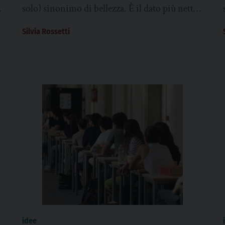
solo) sinonimo di bellezza. È il dato più netto
emerso dall’indagine “Alla ricerca della...
Silvia Rossetti
idee