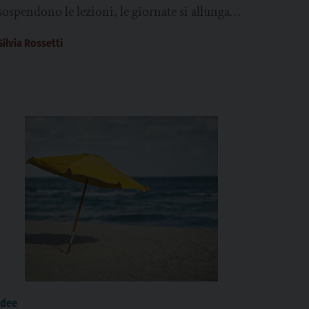
sospendono le lezioni, le giornate si allungano
e gli adolescenti trascorrono più tempo
Silvia Rossetti
lontano...
idee