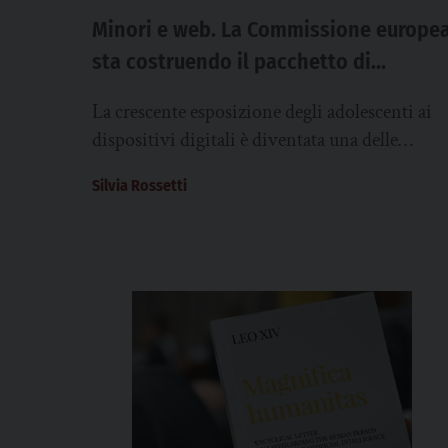
Minori e web. La Commissione europe
sta costruendo il pacchetto di
interventi per rafforzare la protezione
La crescente esposizione degli adolescenti ai
dei minori nel digitale
dispositivi digitali è diventata una delle
principali preoccupazioni dell’Unione
Silvia Rossetti
Europea. Recentemente l’Eurobarometro 202
ha restituito un...