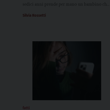
responsabilità educativa
sedici anni prende per mano un bambino che
piange perché non conosce nessuno....
Silvia Rossetti
fatti