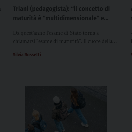
a
Triani (pedagogista): “il concetto di
maturità è “multidimensionale” e
anche “relativo””. L’esame di maturità
Da quest’anno l’esame di Stato torna a
è nel vivo del suo svolgimento
chiamarsi “esame di maturità”. Il cuore della
novità per i 500.000 studenti coinvolti sta
Silvia Rossetti
6
nel...