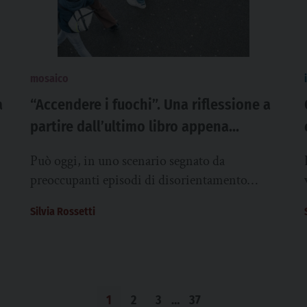
mosaico
a
“Accendere i fuochi”. Una riflessione a
partire dall’ultimo libro appena
pubblicato di Gianrico Carofiglio
Può oggi, in uno scenario segnato da
preoccupanti episodi di disorientamento
giovanile, fragilità e talvolta anche violenza, e
Silvia Rossetti
in un contesto profondamente...
1
2
3
…
37