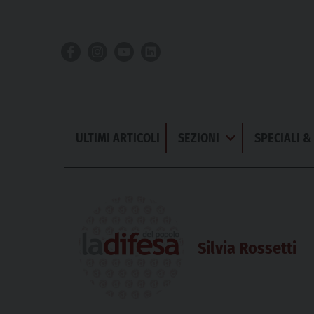
Skip
to
content
ULTIMI ARTICOLI
SEZIONI
SPECIALI 
Apri
Menu
Silvia Rossetti