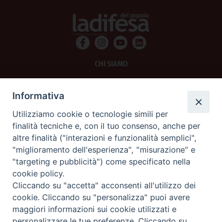
CHI SIAMO
PRIVACY
Informativa
AMMINISTRAZIONE TRASPARENTE
Utilizziamo cookie o tecnologie simili per
finalità tecniche e, con il tuo consenso, anche per
SCRIVICI
altre finalità ("interazioni e funzionalità semplici",
"miglioramento dell'esperienza", "misurazione" e
La Difesa srl - P.iva 05125420280
"targeting e pubblicità") come specificato nella
La Difesa del Popolo percepisce i contributi pubblici all'editoria.
cookie policy.
La Difesa del Popolo, tramite la Fisc (Federazione Italiana Settimanali Cattolici)
ha aderito allo IAP (Istituto dell'Autodisciplina Pubblicitaria) accettando il Codice
Cliccando su "accetta" acconsenti all'utilizzo dei
di Autodisciplina della Comunicazione Commerciale.
cookie. Cliccando su "personalizza" puoi avere
La Difesa del Popolo è una testata registrata presso il Tribunale di Padova
maggiori informazioni sui cookie utilizzati e
decreto del 15 giugno 1950 al n. 37 del registro periodici.
personalizzare le tue preferenze. Cliccando su