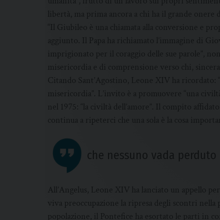
umanità”, frutto di un lavoro sui propri sentimenti
libertà, ma prima ancora a chi ha il grande onere di
“Il Giubileo è una chiamata alla conversione e prop
aggiunto. Il Papa ha richiamato l’immagine di Giova
imprigionato per il coraggio delle sue parole”, non
misericordia e di comprensione verso chi, sincera
Citando Sant’Agostino, Leone XIV ha ricordato: “Par
misericordia”. L’invito è a promuovere “una civilt
nel 1975: “la civiltà dell’amore”. Il compito affidato
continua a ripeterci che una sola è la cosa importa
che nessuno vada perduto e 
All’Angelus, Leone XIV ha lanciato un appello pe
viva preoccupazione la ripresa degli scontri nella
popolazione, il Pontefice ha esortato le parti in co