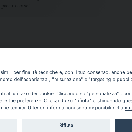
 pace in corso”.
imili per finalità tecniche e, con il tuo consenso, anche per 
SCRIVICI
amento dell'esperienza", "misurazione" e "targeting e pubbli
i all'utilizzo dei cookie. Cliccando su "personalizza" puoi
re le tue preferenze. Cliccando su "rifiuta" o chiudendo que
okie tecnici. Ulteriori informazioni sono disponibili nella
coo
lici) ha aderito allo IAP (Istituto dell'Autodisciplina Pubblicitaria) accettando i
creto del 15 giugno 1950 al n. 37 del registro periodici.
Rifiuta