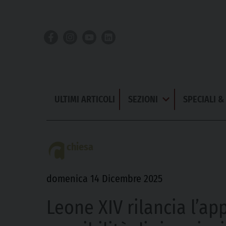
Skip
to
content
ULTIMI ARTICOLI
SEZIONI
SPECIALI 
Apri
Menu
chiesa
domenica 14 Dicembre 2025
Leone XIV rilancia l’app