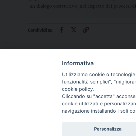
un dialogo costruttivo, nel rispetto dei processi di
Condividi su
Informativa
Utilizziamo cookie o tecnologie s
CHI SIAMO
PRIVACY
AMMINISTRAZIONE TRASPARENTE
funzionalità semplici", "miglior
cookie policy.
Cliccando su "accetta" acconsent
cookie utilizzati e personalizza
La Difesa srl - P.iva 05125420280
navigazione installando i soli co
La Difesa del Popolo percepisce i contributi pubblici all'editoria.
La Difesa del Popolo, tramite la Fisc (Federazione Italiana Settimanali Catto
La Difesa del Popolo è una testata registrata presso il Tribunale di Padova de
Personalizza