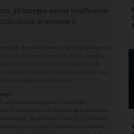
g
to, all’impegno ancora insufficiente
ativi stabili di recupero e
rsonale, il peso del passato, le ferite da medicare nel
 che ci vuole, con sé stessi e con gli altri, quando si
ione di arrendersi o di non perdonare più”. Il
nche i migliori propositi vi possono incontrare tanti
arsi, scoraggiarsi o tirarsi indietro”.
Congo
 la bellezza dei sentimenti, la sensibilità,
capacità di misericordia e di perdono, allora dal terreno
i meravigliosi”, ha affermato Leone XIV. Il Pontefice
g
maturano gesti, progetti e incontri unici nella loro