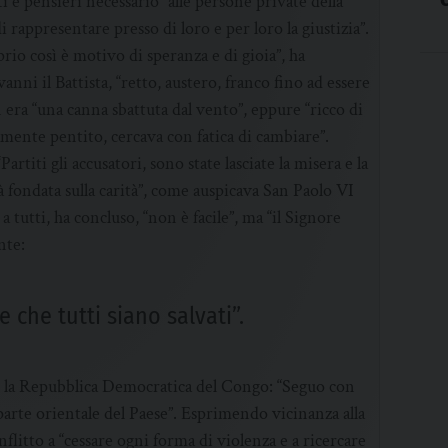
 e pensieri necessario “alle persone private della
 rappresentare presso di loro e per loro la giustizia”.
rio così è motivo di speranza e di gioia”, ha
nni il Battista, “retto, austero, franco fino ad essere
 era “una canna sbattuta dal vento”, eppure “ricco di
mente pentito, cercava con fatica di cambiare”.
titi gli accusatori, sono state lasciate la misera e la
à fondata sulla carità”, come auspicava San Paolo VI
 a tutti, ha concluso, “non è facile”, ma “il Signore
nte:
che tutti siano salvati”.
r la Repubblica Democratica del Congo: “Seguo con
 parte orientale del Paese”. Esprimendo vicinanza alla
nflitto a “cessare ogni forma di violenza e a ricercare