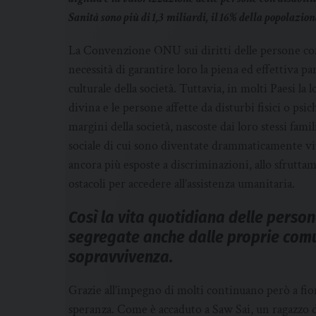
Sanità sono più di 1,3 miliardi, il 16% della popolazion
La Convenzione ONU sui diritti delle persone con d
necessità di garantire loro la piena ed effettiva pa
culturale della società. Tuttavia, in molti Paesi l
divina e le persone affette da disturbi fisici o psi
margini della società, nascoste dai loro stessi fami
sociale di cui sono diventate drammaticamente vit
ancora più esposte a discriminazioni, allo sfrutt
ostacoli per accedere all’assistenza umanitaria.
Così la vita quotidiana delle persone
segregate anche dalle proprie comun
sopravvivenza.
Grazie all’impegno di molti continuano però a fior
speranza. Come è accaduto a Saw Sai, un ragazzo 