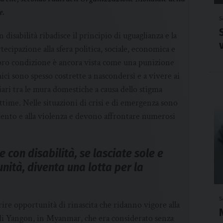
e.
s
isabilità ribadisce il principio di uguaglianza e la
rtecipazione alla sfera politica, sociale, economica e
a loro condizione è ancora vista come una punizione
chici sono spesso costrette a nascondersi e a vivere ai
liari tra le mura domestiche a causa dello stigma
time. Nelle situazioni di crisi e di emergenza sono
amento e alla violenza e devono affrontare numerosi
 con disabilità, se lasciate sole e
ità, diventa una lotta per la
s
ire opportunità di rinascita che ridanno vigore alla
di Yangon, in Myanmar, che era considerato senza