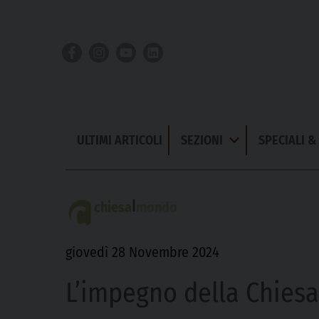
Skip
to
content
ULTIMI ARTICOLI
SEZIONI
SPECIALI 
Apri
Menu
|
chiesa
mondo
giovedì 28 Novembre 2024
L’impegno della Chiesa 