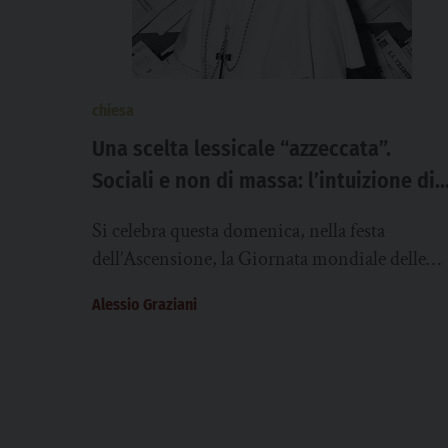
chiesa
Una scelta lessicale “azzeccata”.
Sociali e non di massa: l’intuizione di
Paolo VI
Si celebra questa domenica, nella festa
dell’Ascensione, la Giornata mondiale delle
comunicazioni sociali. La volle Paolo VI nel
Alessio Graziani
1967 definendola «un pensoso...