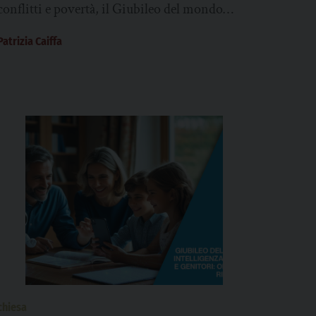
conflitti e povertà, il Giubileo del mondo
missionario che si celebra il 4 e...
Patrizia Caiffa
chiesa