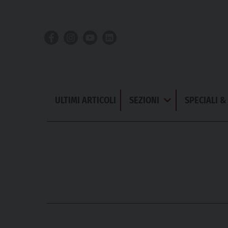
Skip
to
content
ULTIMI ARTICOLI
SEZIONI
SPECIALI 
Apri
Menu