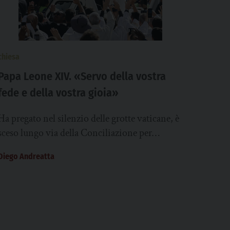
chiesa
Papa Leone XIV. «Servo della vostra
fede e della vostra gioia»
Ha pregato nel silenzio delle grotte vaticane, è
sceso lungo via della Conciliazione per
benedire ogni persona e il mondo, si è...
Diego Andreatta