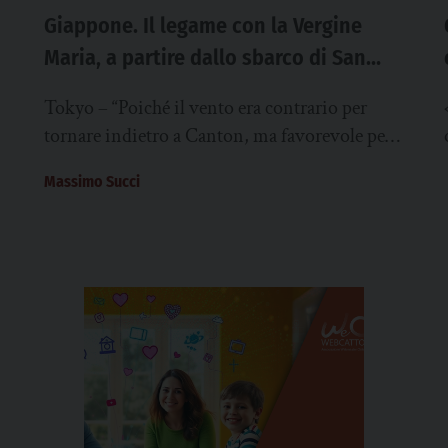
Giappone. Il legame con la Vergine
Maria, a partire dallo sbarco di San
Francesco Saverio
Tokyo – “Poiché il vento era contrario per
tornare indietro a Canton, ma favorevole per
andare in Giappone, proseguimmo il viaggio
Massimo Succi
…....