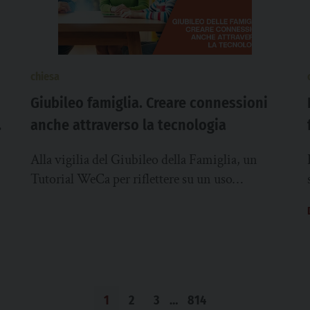
chiesa
Giubileo famiglia. Creare connessioni
anche attraverso la tecnologia
Alla vigilia del Giubileo della Famiglia, un
Tutorial WeCa per riflettere su un uso
consapevole della tecnologia in ambito
familiare «Giubileo famiglia....
1
2
3
…
814