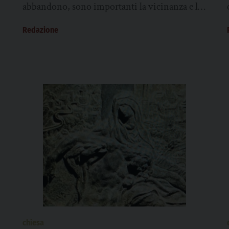
abbandono, sono importanti la vicinanza e la
presenza: di questo vogliamo esprimere un
Redazione
sincero...
chiesa