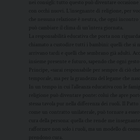
nei consigli: tutto questo può diventare occasione 
con occhi nuovi. L’insegnante di religione, per voca
che nessuna relazione è neutra, che ogni incontro p
può cambiare il clima di un’intera giornata.
La responsabilità educativa che porta non riguarda 
chiamato a custodire tutti i bambini: quelli che si
arrivano tardi e quelli che sembrano già adulti. Acc
insieme presente e futuro, sapendo che ogni gesto 
Principe, «sarai responsabile per sempre di ciò ch
temporale, ma per la grandezza del legame che nas
In un tempo in cui l’alleanza educativa con le famigl
religione può diventare ponte: colui che apre porte, 
stessa tavola pur nella differenza dei ruoli. Il Patt
come un contratto unilaterale, può tornare a esser
cura della persona: quella che rende me insegnante 
rafforzare non solo i ruoli, ma un modello di comun
prendono cura.