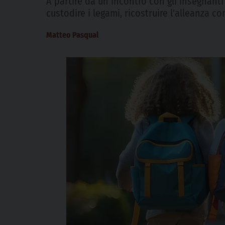
A partire da un incontro con gli insegnanti 
custodire i legami, ricostruire l'alleanza c
Matteo Pasqual