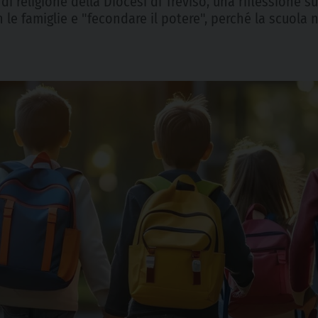
di religione della Diocesi di Treviso, una riflessione su
on le famiglie e "fecondare il potere", perché la scuol