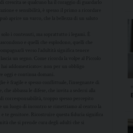
di crescita se qualcuno ha il coraggio di guardarlo
zione e sensibilità, è spesso il primo a ricordare
uò aprire un varco, che la bellezza di un saluto
solo i contenuti, ma soprattutto i legami. È
 nascondono e quelli che esplodono, quelli che
ompagnarli verso l’adultità significa tenere
lascia un segno. Come ricorda la volpe al Piccolo
e hai addomesticato»: non per un obbligo
ce oggi e continua domani.
ie è fragile e spesso conflittuale, l’insegnante di
m
che abbassa le difese, che invita a sedersi alla
o di corresponsabilità, troppo spesso percepito
e un luogo di incontro se rimettiamo al centro la
e te genitore. Ricostruire questa fiducia significa
ità che si prende cura degli adulti che si