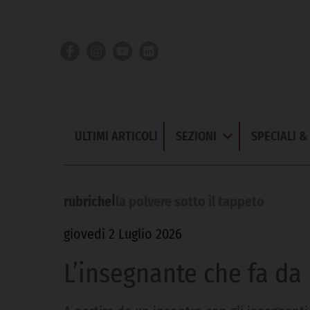
Skip
to
content
ULTIMI ARTICOLI
SEZIONI
SPECIALI 
Apri
Menu
|
rubriche
la polvere sotto il tappeto
giovedì 2 Luglio 2026
L’insegnante che fa da