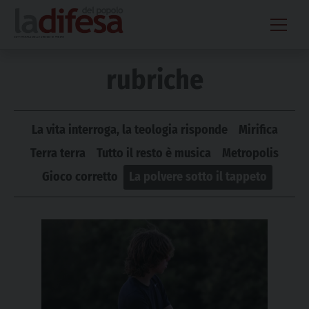
Skip
to
content
rubriche
La vita interroga, la teologia risponde
Mirifica
Terra terra
Tutto il resto è musica
Metropolis
Gioco corretto
La polvere sotto il tappeto