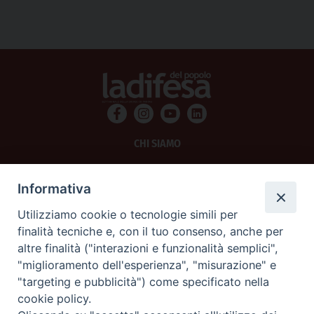
CHI SIAMO
PRIVACY
Informativa
AMMINISTRAZIONE TRASPARENTE
Utilizziamo cookie o tecnologie simili per
finalità tecniche e, con il tuo consenso, anche per
SCRIVICI
altre finalità ("interazioni e funzionalità semplici",
"miglioramento dell'esperienza", "misurazione" e
La Difesa srl - P.iva 05125420280
"targeting e pubblicità") come specificato nella
La Difesa del Popolo percepisce i contributi pubblici all'editoria.
cookie policy.
La Difesa del Popolo, tramite la Fisc (Federazione Italiana Settimanali Cattolici)