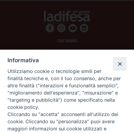
CHI SIAMO
PRIVACY
Informativa
AMMINISTRAZIONE TRASPARENTE
Utilizziamo cookie o tecnologie simili per
finalità tecniche e, con il tuo consenso, anche per
SCRIVICI
altre finalità ("interazioni e funzionalità semplici",
"miglioramento dell'esperienza", "misurazione" e
La Difesa srl - P.iva 05125420280
"targeting e pubblicità") come specificato nella
La Difesa del Popolo percepisce i contributi pubblici all'editoria.
cookie policy.
La Difesa del Popolo, tramite la Fisc (Federazione Italiana Settimanali Cattolici)
ha aderito allo IAP (Istituto dell'Autodisciplina Pubblicitaria) accettando il Codice
Cliccando su "accetta" acconsenti all'utilizzo dei
di Autodisciplina della Comunicazione Commerciale.
cookie. Cliccando su "personalizza" puoi avere
La Difesa del Popolo è una testata registrata presso il Tribunale di Padova
maggiori informazioni sui cookie utilizzati e
decreto del 15 giugno 1950 al n. 37 del registro periodici.