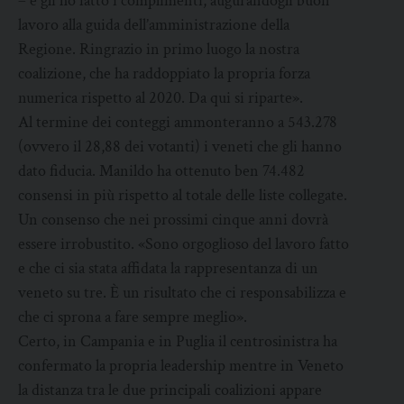
– e gli ho fatto i complimenti, augurandogli buon
lavoro alla guida dell’amministrazione della
Regione. Ringrazio in primo luogo la nostra
coalizione, che ha raddoppiato la propria forza
numerica rispetto al 2020. Da qui si riparte».
Al termine dei conteggi ammonteranno a 543.278
(ovvero il 28,88 dei votanti) i veneti che gli hanno
dato fiducia. Manildo ha ottenuto ben 74.482
consensi in più rispetto al totale delle liste collegate.
Un consenso che nei prossimi cinque anni dovrà
essere irrobustito. «Sono orgoglioso del lavoro fatto
e che ci sia stata affidata la rappresentanza di un
veneto su tre. È un risultato che ci responsabilizza e
che ci sprona a fare sempre meglio».
Certo, in Campania e in Puglia il centrosinistra ha
confermato la propria leadership mentre in Veneto
la distanza tra le due principali coalizioni appare