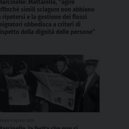
Marcinelle: Mattarella, “agire
affinché simili sciagure non abbiano
a ripetersi e la gestione dei flussi
migratori obbedisca a criteri di
rispetto della dignità delle persone”
abato 8 Agosto 2026
Marcinelle, la ferita che non si