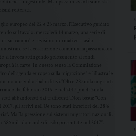
politiche – ingestibile. Ma i passi in avanti sono stati
oismi reiterati.
s
iglio europeo del 22 e 23 marzo, l’Esecutivo guidato
tendo sul tavolo, mercoledì 14 marzo, una serie di
nti sul campo” e revisioni normative – asilo
imostrare se la costruzione comunitaria passa ancora
mpio si invoca attingendo golosamente ai fondi
uropa à la carte. In questo senso la Commissione
dro dell’agenda europea sulla migrazione” e “illustra le
 ancora una volta sbalorditivi:“Oltre 285mila migranti
rraneo dal febbraio 2016, e nel 2017 più di 2mila
 stati abbandonati dai trafficanti”.Non basta: “Con
 2017, gli arrivi nell’Ue sono stati inferiori del 28%
ria”. Ma “la pressione sui sistemi migratori nazionali,
on 685mila domande di asilo presentate nel 2017”.
s