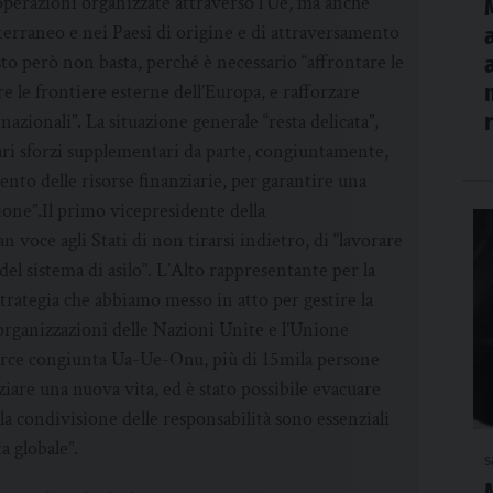
perazioni organizzate attraverso l’Ue, ma anche
erraneo e nei Paesi di origine e di attraversamento
sto però non basta, perché è necessario “affrontare le
 le frontiere esterne dell’Europa, e rafforzare
zionali”. La situazione generale “resta delicata”,
ri sforzi supplementari da parte, congiuntamente,
nto delle risorse finanziarie, per garantire una
zione”.Il primo vicepresidente della
an voce agli Stati di non tirarsi indietro, di “lavorare
el sistema di asilo”. L’Alto rappresentante per la
 strategia che abbiamo messo in atto per gestire la
 organizzazioni delle Nazioni Unite e l’Unione
k force congiunta Ua-Ue-Onu, più di 15mila persone
ziare una nuova vita, ed è stato possibile evacuare
 la condivisione delle responsabilità sono essenziali
a globale”.
s