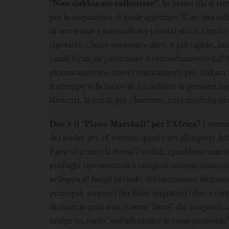
“Non dobbiamo rallentare”.
In prima fila si tr
per la migrazione, il quale aggiunge: “Con una ri
di accelerare e intensificare i nostri sforzi a tutt
riposarci… Sono necessarie altre, e più rapide, azi
canali legali, in particolare il reinsediamento dall’
giornataarrivano nuovi stanziamenti per Ankara (pe
frattempo si fa carico di 3,5 milioni di persone fug
alimenti, la scuola per i bambini, cure mediche per
Dov’è il “Piano Marshall” per l’Africa?
I docum
dei leader dei 28 toccano quasi tutti gli aspetti del
Paesi africani e la stessa Turchia, i problemi concr
profughi (spesso simili a campi di concentramento) 
sviluppo di lungo periodo del continente african
principali sorgenti dei flussi migratori (che, è 
dinanzi ai quali non ci sono “muri” che tengano). 
svolge un ruolo “nell’affrontare le cause profonde