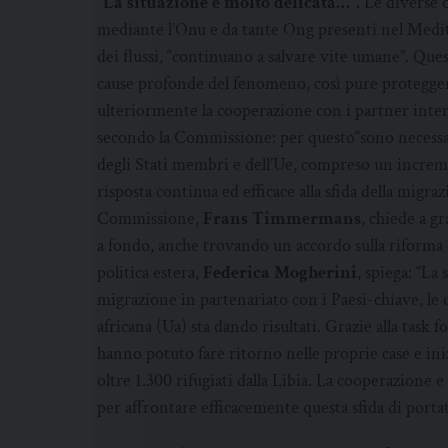
“La situazione è molto delicata…”.
Le diverse o
mediante l’Onu e da tante Ong presenti nel Medit
dei flussi, “continuano a salvare vite umane”. Que
cause profonde del fenomeno, così pure proteggere
ulteriormente la cooperazione con i partner interna
secondo la Commissione: per questo“sono necessa
degli Stati membri e dell’Ue, compreso un increme
risposta continua ed efficace alla sfida della migra
Commissione,
Frans Timmermans
, chiede a gr
a fondo, anche trovando un accordo sulla riforma d
politica estera,
Federica Mogherini
, spiega: “La
migrazione in partenariato con i Paesi-chiave, le
africana (Ua) sta dando risultati. Grazie alla tas
hanno potuto fare ritorno nelle proprie case e ini
oltre 1.300 rifugiati dalla Libia. La cooperazione e
per affrontare efficacemente questa sfida di portat