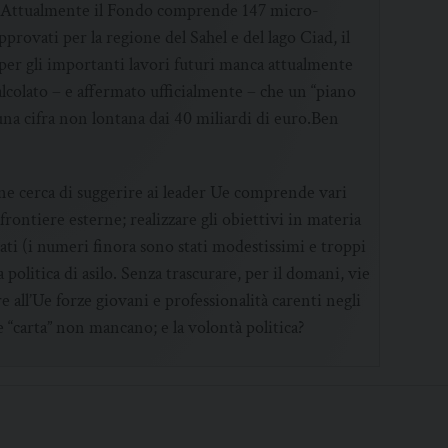
ta”. Attualmente il Fondo comprende 147 micro-
provati per la regione del Sahel e del lago Ciad, il
“per gli importanti lavori futuri manca attualmente
calcolato – e affermato ufficialmente – che un “piano
 una cifra non lontana dai 40 miliardi di euro.Ben
ne cerca di suggerire ai leader Ue comprende vari
e frontiere esterne; realizzare gli obiettivi in materia
iati (i numeri finora sono stati modestissimi e troppi
politica di asilo. Senza trascurare, per il domani, vie
e all’Ue forze giovani e professionalità carenti negli
e “carta” non mancano; e la volontà politica?