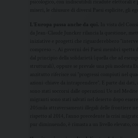
psicologico, con indiscutibili ricadute elettorali e 
miseri, le chiusure di diversi Paesi esplicite, gli eg
L’Europa passa anche da qui.
In vista del Cons
da Jean-Claude Juncker rilancia la questione, met
iniziative e progetti che riguarderebbero “interve
compreso –. Ai governi dei Paesi membri spetta d
dal principio della solidarietà (quella che ad ese
strutturali), oppure se prevale una più modesta E
anzitutto riferisce sui “progressi compiuti nel qua
azioni-chiave da intraprendere”. E parte dai dati,
sono stati soccorsi dalle operazioni Ue nel Medite
migranti sono stati salvati nel deserto dopo essere
205mila attraversamenti illegali delle frontiere nel
rispetto al 2014, l’anno precedente la crisi migrato
pur diminuendo, è rimasta a un livello elevato, c