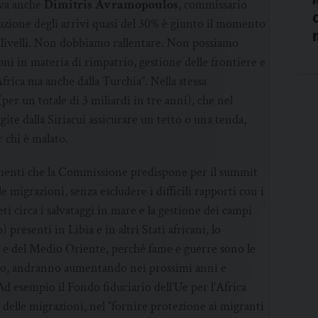
ova anche
Dimitris Avramopoulos
, commissario
duzione degli arrivi quasi del 30% è giunto il momento
i i livelli. Non dobbiamo rallentare. Non possiamo
oni in materia di rimpatrio, gestione delle frontiere e
Africa ma anche dalla Turchia”. Nella stessa
r un totale di 3 miliardi in tre anni), che nel
gite dalla Siriacui assicurare un tetto o una tenda,
 chi è malato.
enti che la Commissione predispone per il summit
le migrazioni, senza escludere i difficili rapporti con i
eti circa i salvataggi in mare e la gestione dei campi
presenti in Libia e in altri Stati africani, lo
o e del Medio Oriente, perché fame e guerre sono le
certo, andranno aumentando nei prossimi anni e
Ad esempio il Fondo fiduciario dell’Ue per l’Africa
” delle migrazioni, nel “fornire protezione ai migranti