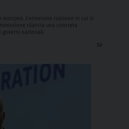
io europeo. L'ennesima riunione in cui si
Commissione rilancia una concreta
i governi nazionali
Sir