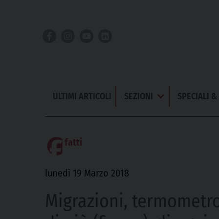
Skip
to
content
ULTIMI ARTICOLI
SEZIONI
SPECIALI 
Apri
Menu
fatti
lunedì 19 Marzo 2018
Migrazioni, termometro p