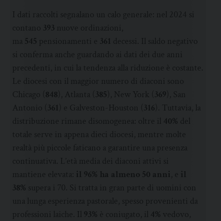
I dati raccolti segnalano un calo generale: nel 2024 si
contano
393
nuove ordinazioni,
ma
545
pensionamenti e
361
decessi. Il saldo negativo
si conferma anche guardando ai dati dei due anni
precedenti, in cui la tendenza alla riduzione è costante.
Le diocesi con il maggior numero di diaconi sono
Chicago (
848
), Atlanta (
385
), New York (
369
), San
Antonio (
361
) e Galveston-Houston (
316
). Tuttavia, la
distribuzione rimane disomogenea: oltre il
40%
del
totale serve in appena dieci diocesi, mentre molte
realtà più piccole faticano a garantire una presenza
continuativa. L’età media dei diaconi attivi si
mantiene elevata:
il 96% ha almeno 50 anni
, e
il
38%
supera i 70. Si tratta in gran parte di uomini con
una lunga esperienza pastorale, spesso provenienti da
professioni laiche. Il
93%
è coniugato, il
4%
vedovo,