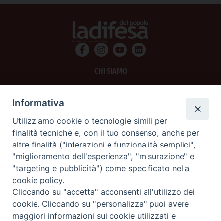
CHI SIAMO
PRIVACY
Informativa
AMMINISTRAZIONE TRASPARENTE
Utilizziamo cookie o tecnologie simili per
finalità tecniche e, con il tuo consenso, anche per
SCRIVICI
altre finalità ("interazioni e funzionalità semplici",
"miglioramento dell'esperienza", "misurazione" e
La Difesa srl - P.iva 05125420280
"targeting e pubblicità") come specificato nella
La Difesa del Popolo percepisce i contributi pubblici all'editoria.
cookie policy.
La Difesa del Popolo, tramite la Fisc (Federazione Italiana Settimanali Cattolici)
ha aderito allo IAP (Istituto dell'Autodisciplina Pubblicitaria) accettando il Codice
Cliccando su "accetta" acconsenti all'utilizzo dei
di Autodisciplina della Comunicazione Commerciale.
cookie. Cliccando su "personalizza" puoi avere
La Difesa del Popolo è una testata registrata presso il Tribunale di Padova
maggiori informazioni sui cookie utilizzati e
decreto del 15 giugno 1950 al n. 37 del registro periodici.