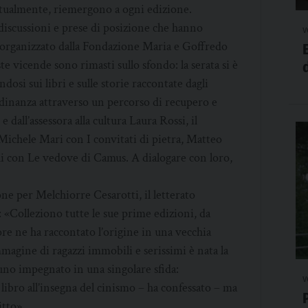
untualmente, riemergono a ogni edizione.
discussioni e prese di posizione che hanno
v
o organizzato dalla Fondazione Maria e Goffredo
te vicende sono rimasti sullo sfondo: la serata si è
dosi sui libri e sulle storie raccontate dagli
ttadinanza attraverso un percorso di recupero e
dall’assessora alla cultura Laura Rossi, il
: Michele Mari con I convitati di pietra, Matteo
i con Le vedove di Camus. A dialogare con loro,
ne per Melchiorre Cesarotti, il letterato
a: «Colleziono tutte le sue prime edizioni, da
ore ne ha raccontato l’origine in una vecchia
immagine di ragazzi immobili e serissimi è nata la
cuno impegnato in una singolare sfida:
v
 libro all’insegna del cinismo – ha confessato – ma
itto».