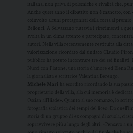
italiana, non priva di polemiche e rivalità che, p
Anche quest’anno il dibattito non è mancato, con 
coinvolto alcuni protagonisti della corsa al premi
Bellonci. A Selvazzano tuttavia i riferimenti a ques
svolta in un clima attento e partecipato, concentran
autori. Nella villa recentemente restituita alla ci
valorizzazione ricordato dal sindaco Claudio Piron e 
pubblico ha potuto incontrare tre dei sei finalisti
Nucci con Platone, una storia d’amore ed Elena Ru
la giornalista e scrittrice Valentina Berengo.
Michele Mari
ha esordito ricordando la sua passio
proprietario della villa, alla cui memoria è dedicat
Ossian all’Iliade». Quanto al suo romanzo, lo scritt
fotografia scolastica dei tempi del liceo. Da quell’
storia di un gruppo di ex compagni di scuola, cias
sopravvivere più a lungo degli altri. «Pensavo a un
sono rimasto spiazzato anch’io dal finale che ho scr