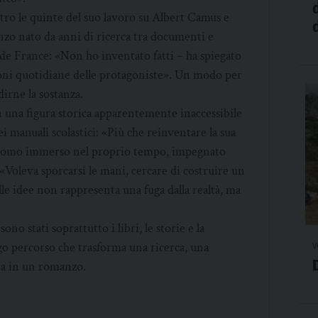
tro le quinte del suo lavoro su Albert Camus e
nzo nato da anni di ricerca tra documenti e
 de France: «Non ho inventato fatti – ha spiegato
ioni quotidiane delle protagoniste». Un modo per
adirne la sostanza.
n una figura storica apparentemente inaccessibile
ei manuali scolastici: «Più che reinventare la sua
Un uomo immerso nel proprio tempo, impegnato
. «Voleva sporcarsi le mani, cercare di costruire un
e idee non rappresenta una fuga dalla realtà, ma
sono stati soprattutto i libri, le storie e la
ungo percorso che trasforma una ricerca, una
v
ia in un romanzo.