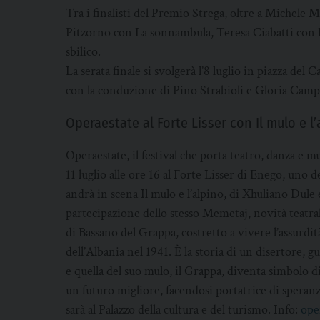
Tra i finalisti del Premio Strega, oltre a Michele
Pitzorno con La sonnambula, Teresa Ciabatti con D
sbilico.
La serata finale si svolgerà l’8 luglio in piazza del
con la conduzione di Pino Strabioli e Gloria Camp
Operaestate al Forte Lisser con Il mulo e l’
Operaestate, il festival che porta teatro, danza e m
11 luglio alle ore 16 al Forte Lisser di Enego, uno d
andrà in scena Il mulo e l’alpino, di Xhuliano Dule
partecipazione dello stesso Memetaj, novità teatral
di Bassano del Grappa, costretto a vivere l’assurdit
dell’Albania nel 1941. È la storia di un disertore, g
e quella del suo mulo, il Grappa, diventa simbolo di 
un futuro migliore, facendosi portatrice di speran
sarà al Palazzo della cultura e del turismo. Info:
ope