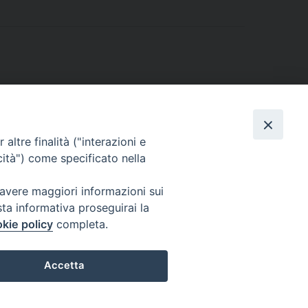
altre finalità ("interazioni e
cità") come specificato nella
 avere maggiori informazioni sui
sta informativa proseguirai la
kie policy
completa.
l Codice di Autodisciplina della Comunicazione Commerciale.
Accetta
Preferenze Cookie