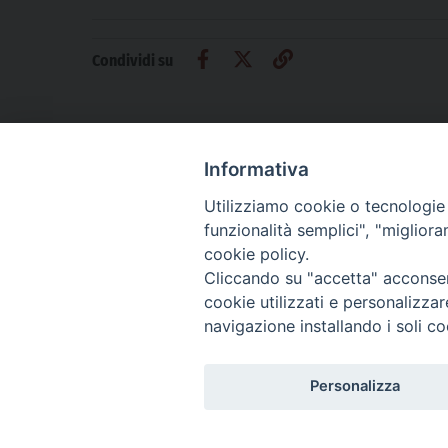
Condividi su
Informativa
Utilizziamo cookie o tecnologie s
CHI SIAMO
PRIVACY
AMMINISTRAZIONE TRASPARENTE
funzionalità semplici", "miglior
cookie policy.
Cliccando su "accetta" acconsent
cookie utilizzati e personalizza
La Difesa srl - P.iva 05125420280
navigazione installando i soli co
La Difesa del Popolo percepisce i contributi pubblici all'editoria.
La Difesa del Popolo, tramite la Fisc (Federazione Italiana Settimanali Catto
La Difesa del Popolo è una testata registrata presso il Tribunale di Padova de
Personalizza