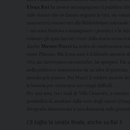
Elena Rui
ha invece accompagnato il pubblico die
sulle donne che ne hanno segnato la vita, un roma
manoscritti conservati alla Bibliothèque nationale
– mi sono limitata a immaginare i pensieri e le az
colmare gli spazi lasciati vuoti dalla storia senza tr
Anche
Matteo Nucci
ha scelto di confrontarsi co
come Platone. Ma il suo non è il filosofo astratto d
vita, mi interessava raccontarla», ha spiegato. 
nella politica e ossessionato da un’idea di giustizia
mondo più giusto». Per Nucci il celebre mondo dell
la bussola per orientarsi nei tempi difficili.
Per una sera, tra i viali di Villa Cesarotti, a contare 
possibilità di ascoltare dalla voce degli autori il l
fotografia dimenticata o una domanda sulla giustiz
L’8 luglio la serata finale, anche su Rai 3