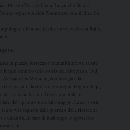
 Mari, Matteo Nucci e Elena Rui, anche Bianca
onnaregina e Alcide Pierantozzi con il libro Lo
 Campidoglio a Roma e in diretta televisiva su Rai 3,
aner.
alpino
usica in piazze, fortezze e comunità arriva, sabato
ei luoghi simbolo della storia dell’Altopiano. Qui
 e Aleksandros Memetaj, con la regia e la
e che racconta la storia di Giuseppe Beghin, Bepi,
à della guerra durante l’invasione italiana
uidato dalla paura e non dal coraggio. La sua storia
tante vite segnate dalla guerra e dalla ricerca di
za e umanità. In caso di maltempo lo spettacolo
raestate.it