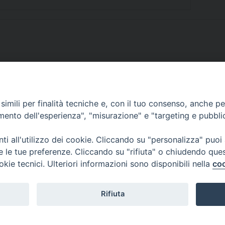
imili per finalità tecniche e, con il tuo consenso, anche per 
SCRIVICI
amento dell'esperienza", "misurazione" e "targeting e pubbli
i all'utilizzo dei cookie. Cliccando su "personalizza" puoi
re le tue preferenze. Cliccando su "rifiuta" o chiudendo que
okie tecnici. Ulteriori informazioni sono disponibili nella
coo
lici) ha aderito allo IAP (Istituto dell'Autodisciplina Pubblicitaria) accettando i
creto del 15 giugno 1950 al n. 37 del registro periodici.
Rifiuta